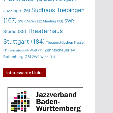
Sudhaus Tuebingen
Jazztage
(26)
(167)
SWR
SWR NEWJazz Meeting
(13)
Theaterhaus
Studio
(35)
Stuttgart
(184)
Theaterstübchen Kassel
Zehntscheuer eV
(11)
WoB
(11)
Winterbach
(5)
Rottenburg
(18)
ZWE Wien
(11)
Interessante Links