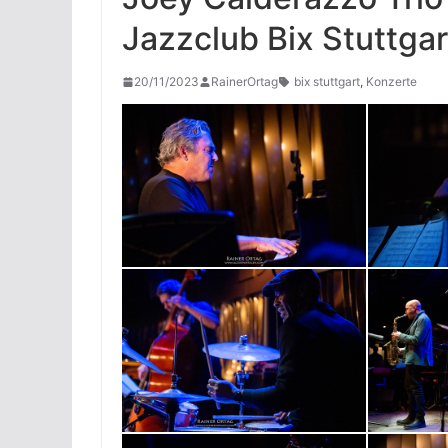
Jazzclub Bix Stuttga
20/11/2023
RainerOrtag
bix stuttgart
,
Konzerte