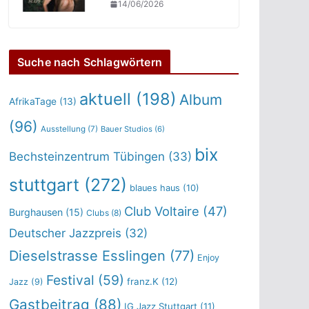
14/06/2026
Suche nach Schlagwörtern
aktuell
(198)
Album
AfrikaTage
(13)
(96)
Ausstellung
(7)
Bauer Studios
(6)
bix
Bechsteinzentrum Tübingen
(33)
stuttgart
(272)
blaues haus
(10)
Club Voltaire
(47)
Burghausen
(15)
Clubs
(8)
Deutscher Jazzpreis
(32)
Dieselstrasse Esslingen
(77)
Enjoy
Festival
(59)
franz.K
(12)
Jazz
(9)
Gastbeitrag
(88)
IG Jazz Stuttgart
(11)