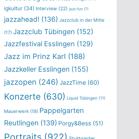
igkultur
(34)
Interview
(22)
jazz-fun
(7)
jazzahead!
(136)
Jazzclub in der Mitte
Jazzclub Tübingen
(152)
(17)
Jazzfestival Esslingen
(129)
Jazz im Prinz Karl
(188)
Jazzkeller Esslingen
(155)
jazzopen
(246)
JazzTime
(60)
Konzerte
(630)
Liquid Tübingen
(11)
Pappelgarten
Mauerwerk
(18)
Reutlingen
(139)
Porgy&Bess
(51)
Portraits
(922)
Stuttgarter