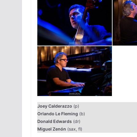
Joey Calderazzo
(p)
Orlando Le Fleming
(b)
Donald Edwards
(dr)
Miguel Zenón
(sax, fl)