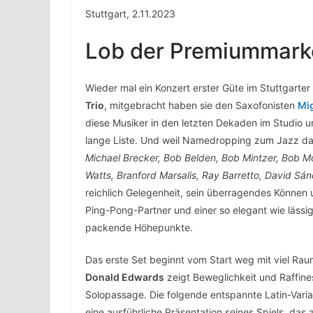
Stuttgart, 2.11.2023
Lob der Premiummarke
Wieder mal ein Konzert erster Güte im Stuttgarte
Trio
, mitgebracht haben sie den Saxofonisten
Mi
diese Musiker in den letzten Dekaden im Studio 
lange Liste. Und weil Namedropping zum Jazz daz
Michael Brecker, Bob Belden, Bob Mintzer, Bob Mo
Watts, Branford Marsalis, Ray Barretto, David Sá
reichlich Gelegenheit, sein überragendes Können 
Ping-Pong-Partner und einer so elegant wie läss
packende Höhepunkte.
Das erste Set beginnt vom Start weg mit viel Rau
Donald Edwards
zeigt Beweglichkeit und Raffine
Solopassage. Die folgende entspannte Latin-Vari
eine ausführliche Präsentation seines Spiels, das