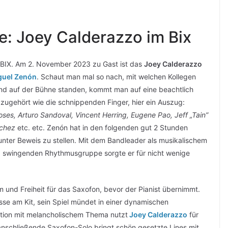
: Joey Calderazzo im Bix
r BIX. Am 2. November 2023 zu Gast ist das
Joey Calderazzo
guel Zenón
. Schaut man mal so nach, mit welchen Kollegen
und auf der Bühne standen, kommt man auf eine beachtlich
ugehört wie die schnippenden Finger, hier ein Auszug:
ses, Arturo Sandoval, Vincent Herring, Eugene Pao, Jeff „Tain”
nchez
etc. etc. Zenón hat in den folgenden gut 2 Stunden
unter Beweis zu stellen. Mit dem Bandleader als musikalischem
ig swingenden Rhythmusgruppe sorgte er für nicht wenige
m und Freiheit für das Saxofon, bevor der Pianist übernimmt.
sse am Kit, sein Spiel mündet in einer dynamischen
ation mit melancholischem Thema nutzt
Joey Calderazzo
für
 anschließende Saxofon-Solo bringt schön gesetzte Lines mit