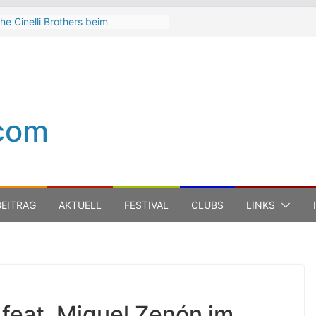
he Cinelli Brothers beim
interbach Zeltspektakel 2026
ean-Michel Jarre bei den jazz open
odena auf der Piazza Roma 2026
eth Hart
uca Carboni bei den jazz open
odena auf der Piazza Roma 2026
com
he Boss Hoss bei den KSK Music
pen Ludwigsburg 2026
EITRAG
AKTUELL
FESTIVAL
CLUBS
LINKS
 feat. Miguel Zenón im