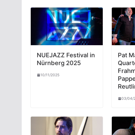
NUEJAZZ Festival in
Pat M
Nürnberg 2025
Quarte
Frahm
10/11/2025
Pappe
Reutl
03/04/