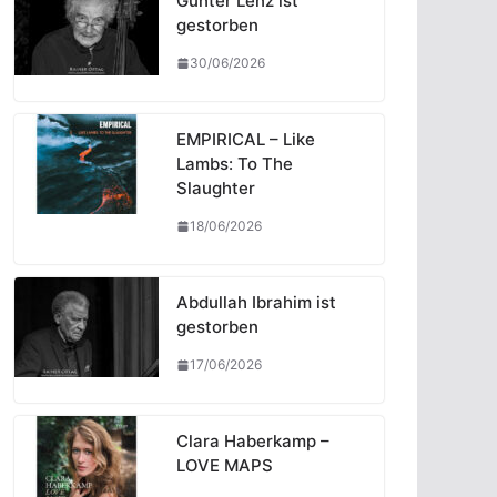
Günter Lenz ist
gestorben
30/06/2026
EMPIRICAL – Like
Lambs: To The
Slaughter
18/06/2026
Abdullah Ibrahim ist
gestorben
17/06/2026
Clara Haberkamp –
LOVE MAPS