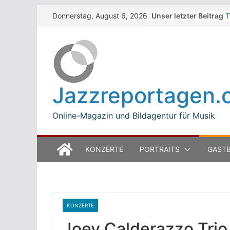
Skip
Unser letzter Beitrag
T
Donnerstag, August 6, 2026
to
W
J
content
M
B
L
M
Jazzreportagen.
T
O
Online-Magazin und Bildagentur für Musik
KONZERTE
PORTRAITS
GASTB
KONZERTE
Joey Calderazzo Trio