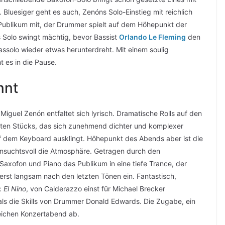
luesiger geht es auch, Zenóns Solo-Einstieg mit reichlich
ublikum mit, der Drummer spielt auf dem Höhepunkt der
 Solo swingt mächtig, bevor Bassist
Orlando Le Fleming
den
solo wieder etwas herunterdreht. Mit einem soulig
t es in die Pause.
nnt
iguel Zenón entfaltet sich lyrisch. Dramatische Rolls auf den
sten Stücks, das sich zunehmend dichter und komplexer
auf dem Keyboard ausklingt. Höhepunkt des Abends aber ist die
nsuchtsvoll die Atmosphäre. Getragen durch den
Saxofon und Piano das Publikum in eine tiefe Trance, der
erst langsam nach den letzten Tönen ein. Fantastisch,
t:
El Nino
, von Calderazzo einst für Michael Brecker
ls die Skills von Drummer Donald Edwards. Die Zugabe, ein
sreichen Konzertabend ab.