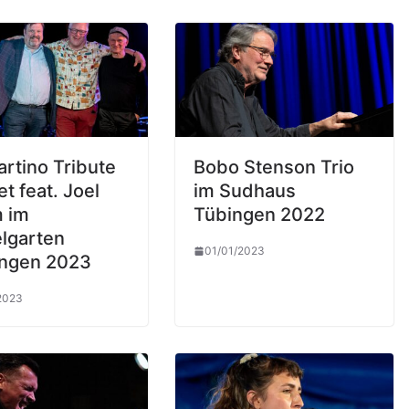
artino Tribute
Bobo Stenson Trio
t feat. Joel
im Sudhaus
 im
Tübingen 2022
lgarten
01/01/2023
ingen 2023
2023