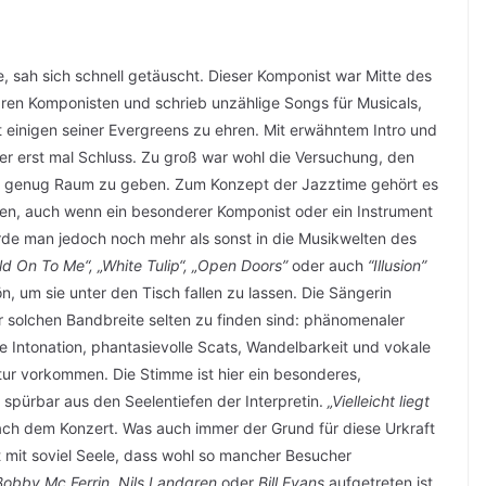
 sah sich schnell getäuscht. Dieser Komponist war Mitte des
ren Komponisten und schrieb unzählige Songs für Musicals,
 einigen seiner Evergreens zu ehren. Mit erwähntem Intro und
r erst mal Schluss. Zu groß war wohl die Versuchung, den
r genug Raum zu geben. Zum Konzept der Jazztime gehört es
gen, auch wenn ein besonderer Komponist oder ein Instrument
de man jedoch noch mehr als sonst in die Musikwelten des
ld On To Me“, „White Tulip“, „Open Doors”
oder auch
“Illusion”
, um sie unter den Tisch fallen zu lassen. Die Sängerin
ner solchen Bandbreite selten zu finden sind: phänomenaler
Intonation, phantasievolle Scats, Wandelbarkeit und vokale
ltur vorkommen. Die Stimme ist hier ein besonderes,
spürbar aus den Seelentiefen der Interpretin.
„Vielleicht liegt
nach dem Konzert. Was auch immer der Grund für diese Urkraft
 mit soviel Seele, dass wohl so mancher Besucher
Bobby Mc Ferrin, Nils Landgren
oder
Bill Evans
aufgetreten ist,