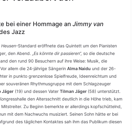
rte bei einer Hommage an
Jimmy van
 des Jazz
 Heusen
-Standard eröffnete das Quintett um den Pianisten
ger
, den Abend.
„Es könnte dir passieren“,
so die deutsche
and den rund 90 Besuchern auf ihre Weise: Musik, die
 Vor allem die 24-jährige Sängerin
Alma Naidu
und der 26-
hter in punkto grenzenlose Spielfreude, Ideenreichtum und
 einer souveränen Rhythmusgruppe mit dem Schlagzeuger
 Jäger
(19) und dessen Vater
Tilman Jäger
(58) unterstützt.
ngresshalle den Altersschnitt deutlich in die Höhe trieb, kam
Mitstreiter. Zu Beginn bemerkte er allerdings kopfschüttelnd,
d nun mit dem Nachwuchs musiziert. Seinen Sohn hätte er bei
Aufgrund des täglichen Kontaktes sah ihm das Publikum diesen