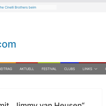
he Cinelli Brothers beim
interbach Zeltspektakel 2026
ean-Michel Jarre bei den jazz open
odena auf der Piazza Roma 2026
eth Hart
uca Carboni bei den jazz open
odena auf der Piazza Roma 2026
com
he Boss Hoss bei den KSK Music
pen Ludwigsburg 2026
EITRAG
AKTUELL
FESTIVAL
CLUBS
LINKS
mit „Jimmy van Heusen“