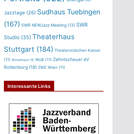
Sudhaus Tuebingen
Jazztage
(26)
(167)
SWR
SWR NEWJazz Meeting
(13)
Theaterhaus
Studio
(35)
Stuttgart
(184)
Theaterstübchen Kassel
Zehntscheuer eV
(11)
WoB
(11)
Winterbach
(5)
Rottenburg
(18)
ZWE Wien
(11)
Interessante Links