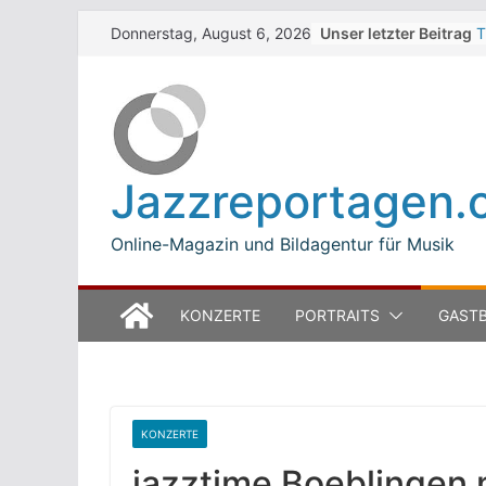
Skip
Unser letzter Beitrag
T
Donnerstag, August 6, 2026
to
W
J
content
M
B
L
M
Jazzreportagen.
T
O
Online-Magazin und Bildagentur für Musik
KONZERTE
PORTRAITS
GASTB
KONZERTE
jazztime Boeblingen 