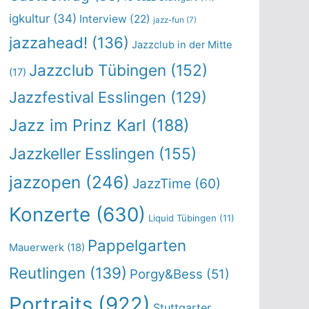
igkultur
(34)
Interview
(22)
jazz-fun
(7)
jazzahead!
(136)
Jazzclub in der Mitte
Jazzclub Tübingen
(152)
(17)
Jazzfestival Esslingen
(129)
Jazz im Prinz Karl
(188)
Jazzkeller Esslingen
(155)
jazzopen
(246)
JazzTime
(60)
Konzerte
(630)
Liquid Tübingen
(11)
Pappelgarten
Mauerwerk
(18)
Reutlingen
(139)
Porgy&Bess
(51)
Portraits
(922)
Stuttgarter