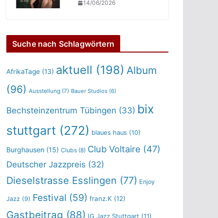
14/06/2026
Suche nach Schlagwörtern
aktuell
(198)
Album
AfrikaTage
(13)
(96)
Ausstellung
(7)
Bauer Studios
(6)
bix
Bechsteinzentrum Tübingen
(33)
stuttgart
(272)
blaues haus
(10)
Club Voltaire
(47)
Burghausen
(15)
Clubs
(8)
Deutscher Jazzpreis
(32)
Dieselstrasse Esslingen
(77)
Enjoy
Festival
(59)
franz.K
(12)
Jazz
(9)
Gastbeitrag
(88)
IG Jazz Stuttgart
(11)