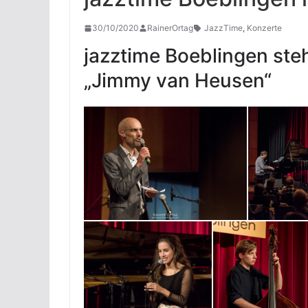
30/10/2020
RainerOrtag
JazzTime
,
Konzerte
jazztime Boeblingen ste
„Jimmy van Heusen“