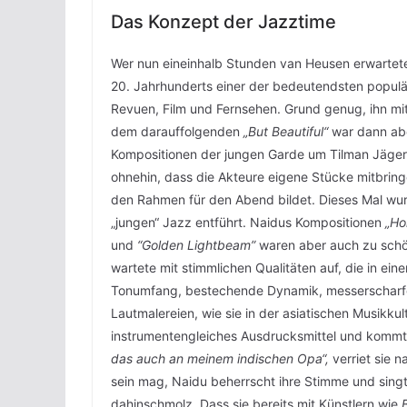
Das Konzept der Jazztime
Wer nun eineinhalb Stunden van Heusen erwartete,
20. Jahrhunderts einer der bedeutendsten populä
Revuen, Film und Fernsehen. Grund genug, ihn mit
dem darauffolgenden
„But Beautiful“
war dann abe
Kompositionen der jungen Garde um Tilman Jäge
ohnehin, dass die Akteure eigene Stücke mitbrin
den Rahmen für den Abend bildet. Dieses Mal wur
„jungen“ Jazz entführt. Naidus Kompositionen
„Ho
und
“Golden Lightbeam”
waren aber auch zu schön
wartete mit stimmlichen Qualitäten auf, die in ei
Tonumfang, bestechende Dynamik, messerscharfe 
Lautmalereien, wie sie in der asiatischen Musikku
instrumentengleiches Ausdrucksmittel und kommt 
das auch an meinem indischen Opa“,
verriet sie 
sein mag, Naidu beherrscht ihre Stimme und singt
dahinschmolz. Dass sie bereits mit Künstlern wie