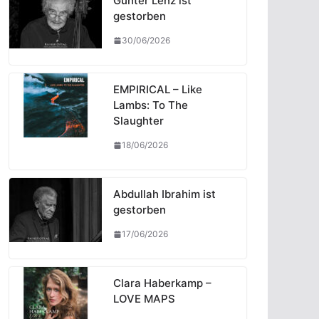
Günter Lenz ist
gestorben
30/06/2026
EMPIRICAL – Like
Lambs: To The
Slaughter
18/06/2026
Abdullah Ibrahim ist
gestorben
17/06/2026
Clara Haberkamp –
LOVE MAPS