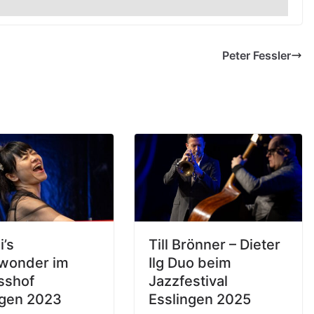
Peter Fessler
i’s
Till Brönner – Dieter
wonder im
Ilg Duo beim
sshof
Jazzfestival
gen 2023
Esslingen 2025