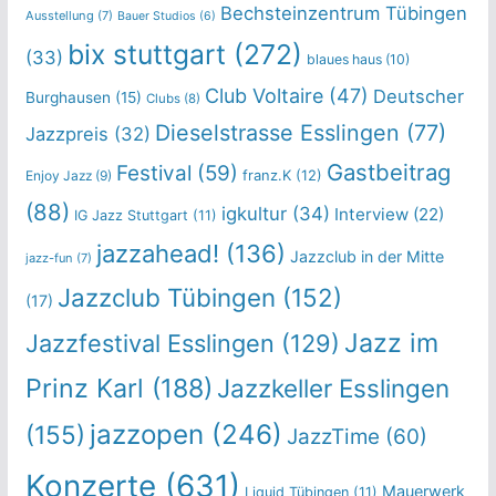
Bechsteinzentrum Tübingen
Ausstellung
(7)
Bauer Studios
(6)
bix stuttgart
(272)
(33)
blaues haus
(10)
Club Voltaire
(47)
Deutscher
Burghausen
(15)
Clubs
(8)
Dieselstrasse Esslingen
(77)
Jazzpreis
(32)
Gastbeitrag
Festival
(59)
franz.K
(12)
Enjoy Jazz
(9)
(88)
igkultur
(34)
Interview
(22)
IG Jazz Stuttgart
(11)
jazzahead!
(136)
Jazzclub in der Mitte
jazz-fun
(7)
Jazzclub Tübingen
(152)
(17)
Jazz im
Jazzfestival Esslingen
(129)
Prinz Karl
(188)
Jazzkeller Esslingen
jazzopen
(246)
(155)
JazzTime
(60)
Konzerte
(631)
Mauerwerk
Liquid Tübingen
(11)