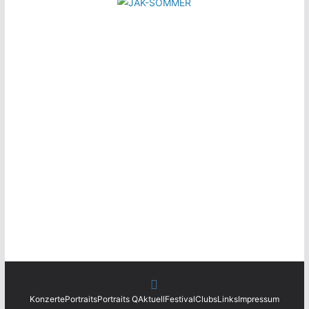
Konzerte
Portraits
Portraits Q
Aktuell
Festival
Clubs
Links
Impressum