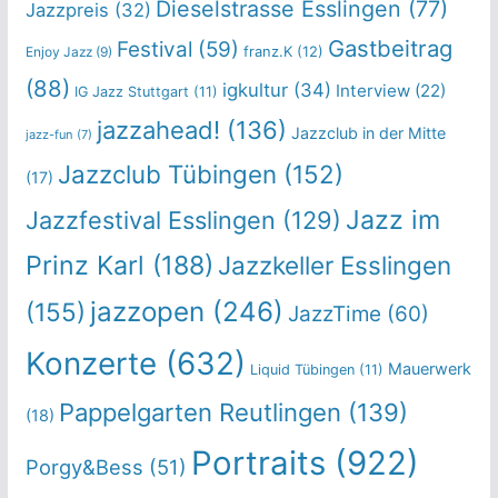
Dieselstrasse Esslingen
(77)
Jazzpreis
(32)
Gastbeitrag
Festival
(59)
franz.K
(12)
Enjoy Jazz
(9)
(88)
igkultur
(34)
Interview
(22)
IG Jazz Stuttgart
(11)
jazzahead!
(136)
Jazzclub in der Mitte
jazz-fun
(7)
Jazzclub Tübingen
(152)
(17)
Jazz im
Jazzfestival Esslingen
(129)
Prinz Karl
(188)
Jazzkeller Esslingen
jazzopen
(246)
(155)
JazzTime
(60)
Konzerte
(632)
Mauerwerk
Liquid Tübingen
(11)
Pappelgarten Reutlingen
(139)
(18)
Portraits
(922)
Porgy&Bess
(51)