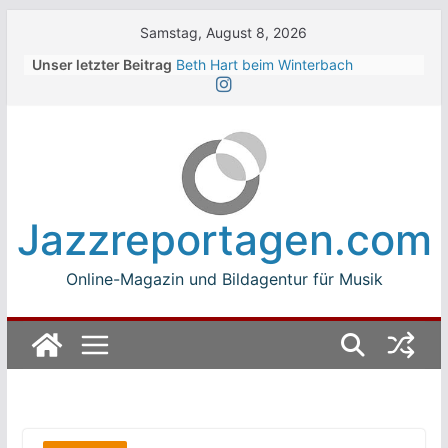
Skip
Samstag, August 8, 2026
to
Unser letzter Beitrag
Beth Hart beim Winterbach
content
Zeltspektakel 2026
Walter Trout Band beim Winterbach
Zeltspektakel 2026
The Cinelli Brothers beim
Winterbach Zeltspektakel 2026
Jean-Michel Jarre bei den jazz open
Modena auf der Piazza Roma 2026
Jazzreportagen.com
Beth Hart
Online-Magazin und Bildagentur für Musik