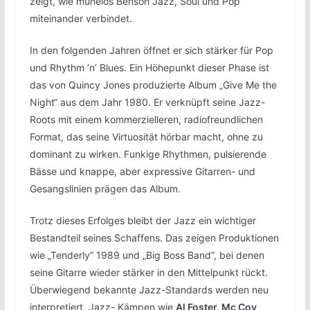
zeigt, wie mühelos Benson Jazz, Soul und Pop
miteinander verbindet.
In den folgenden Jahren öffnet er sich stärker für Pop
und Rhythm ’n’ Blues. Ein Höhepunkt dieser Phase ist
das von Quincy Jones produzierte Album „Give Me the
Night“ aus dem Jahr 1980. Er verknüpft seine Jazz-
Roots mit einem kommerzielleren, radiofreundlichen
Format, das seine Virtuosität hörbar macht, ohne zu
dominant zu wirken. Funkige Rhythmen, pulsierende
Bässe und knappe, aber expressive Gitarren- und
Gesangslinien prägen das Album.
Trotz dieses Erfolges bleibt der Jazz ein wichtiger
Bestandteil seines Schaffens. Das zeigen Produktionen
wie „Tenderly“ 1989 und „Big Boss Band“, bei denen
seine Gitarre wieder stärker in den Mittelpunkt rückt.
Überwiegend bekannte Jazz-Standards werden neu
interpretiert. Jazz- Kämpen wie
Al Foster, Mc Coy