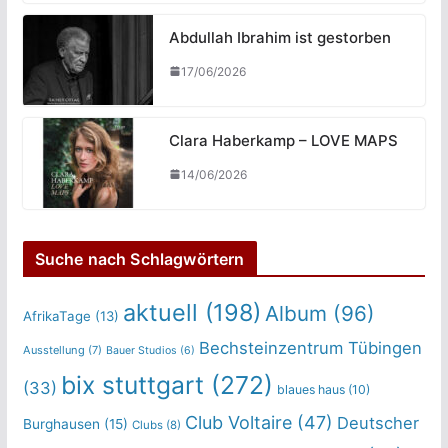
Abdullah Ibrahim ist gestorben
17/06/2026
Clara Haberkamp – LOVE MAPS
14/06/2026
Suche nach Schlagwörtern
aktuell
(198)
Album
(96)
AfrikaTage
(13)
Bechsteinzentrum Tübingen
Ausstellung
(7)
Bauer Studios
(6)
bix stuttgart
(272)
(33)
blaues haus
(10)
Club Voltaire
(47)
Deutscher
Burghausen
(15)
Clubs
(8)