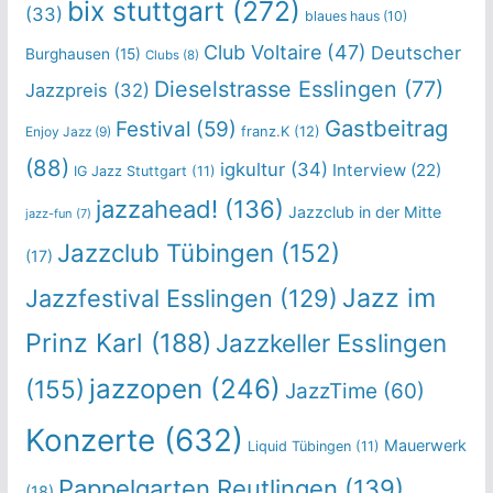
bix stuttgart
(272)
(33)
blaues haus
(10)
Club Voltaire
(47)
Deutscher
Burghausen
(15)
Clubs
(8)
Dieselstrasse Esslingen
(77)
Jazzpreis
(32)
Gastbeitrag
Festival
(59)
franz.K
(12)
Enjoy Jazz
(9)
(88)
igkultur
(34)
Interview
(22)
IG Jazz Stuttgart
(11)
jazzahead!
(136)
Jazzclub in der Mitte
jazz-fun
(7)
Jazzclub Tübingen
(152)
(17)
Jazz im
Jazzfestival Esslingen
(129)
Prinz Karl
(188)
Jazzkeller Esslingen
jazzopen
(246)
(155)
JazzTime
(60)
Konzerte
(632)
Mauerwerk
Liquid Tübingen
(11)
Pappelgarten Reutlingen
(139)
(18)