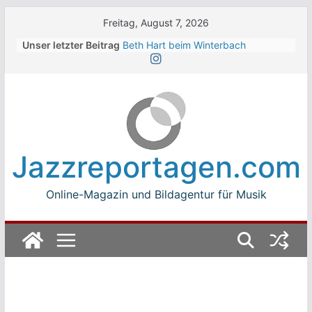
Skip
Freitag, August 7, 2026
to
Unser letzter Beitrag
Beth Hart beim Winterbach
content
Zeltspektakel 2026
Walter Trout Band beim Winterbach
Zeltspektakel 2026
The Cinelli Brothers beim
Winterbach Zeltspektakel 2026
Jean-Michel Jarre bei den jazz open
Modena auf der Piazza Roma 2026
Jazzreportagen.com
Beth Hart
Online-Magazin und Bildagentur für Musik