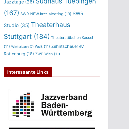
Sudhaus Tuebingen
Jazztage
(26)
(167)
SWR
SWR NEWJazz Meeting
(13)
Theaterhaus
Studio
(35)
Stuttgart
(184)
Theaterstübchen Kassel
Zehntscheuer eV
(11)
WoB
(11)
Winterbach
(7)
Rottenburg
(18)
ZWE Wien
(11)
Interessante Links