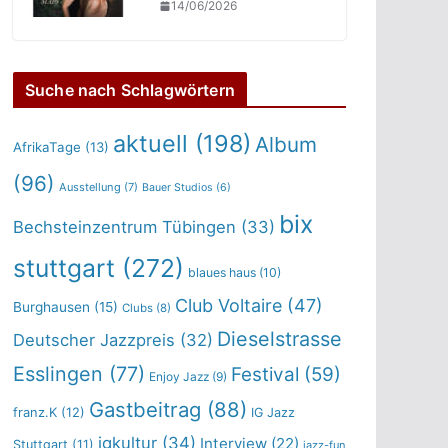
14/06/2026
Suche nach Schlagwörtern
aktuell
(198)
Album
AfrikaTage
(13)
(96)
Ausstellung
(7)
Bauer Studios
(6)
bix
Bechsteinzentrum Tübingen
(33)
stuttgart
(272)
blaues haus
(10)
Club Voltaire
(47)
Burghausen
(15)
Clubs
(8)
Dieselstrasse
Deutscher Jazzpreis
(32)
Esslingen
(77)
Festival
(59)
Enjoy Jazz
(9)
Gastbeitrag
(88)
franz.K
(12)
IG Jazz
igkultur
(34)
Interview
(22)
Stuttgart
(11)
jazz-fun