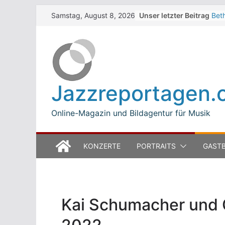
Skip
Unser letzter Beitrag
Bet
Samstag, August 8, 2026
to
Zel
Wal
content
Zel
The 
Win
Jea
Jazzreportagen.
Mod
Bet
Online-Magazin und Bildagentur für Musik
KONZERTE
PORTRAITS
GASTB
Kai Schumacher und 