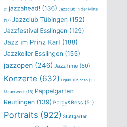
jazzahead!
(136)
Jazzclub in der Mitte
(7)
Jazzclub Tübingen
(152)
(17)
Jazzfestival Esslingen
(129)
Jazz im Prinz Karl
(188)
Jazzkeller Esslingen
(155)
jazzopen
(246)
JazzTime
(60)
Konzerte
(632)
Liquid Tübingen
(11)
Pappelgarten
Mauerwerk
(18)
Reutlingen
(139)
Porgy&Bess
(51)
Portraits
(922)
Stuttgarter