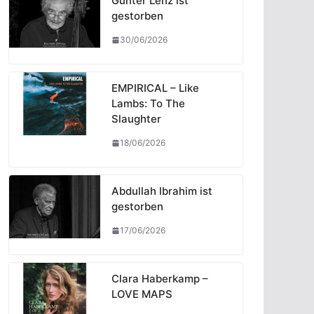
Günter Lenz ist
gestorben
30/06/2026
EMPIRICAL – Like
Lambs: To The
Slaughter
18/06/2026
Abdullah Ibrahim ist
gestorben
17/06/2026
Clara Haberkamp –
LOVE MAPS