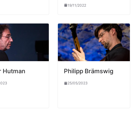
19/11/2022
er Hutman
Philipp Brämswig
2023
25/05/2023