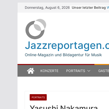
Skip
Unser letzter Beitrag
W
Donnerstag, August 6, 2026
to
Z
T
content
W
J
M
B
Jazzreportagen.
L
M
Online-Magazin und Bildagentur für Musik
KONZERTE
PORTRAITS
GASTB
PORTRAITS
Yasushi Nakamura