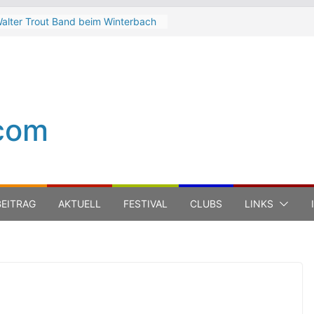
alter Trout Band beim Winterbach
eltspektakel 2026
he Cinelli Brothers beim
interbach Zeltspektakel 2026
ean-Michel Jarre bei den jazz open
odena auf der Piazza Roma 2026
eth Hart
com
uca Carboni bei den jazz open
odena auf der Piazza Roma 2026
EITRAG
AKTUELL
FESTIVAL
CLUBS
LINKS