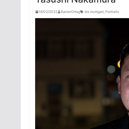
16/02/2022
RainerOrtag
bix stuttgart
,
Portraits