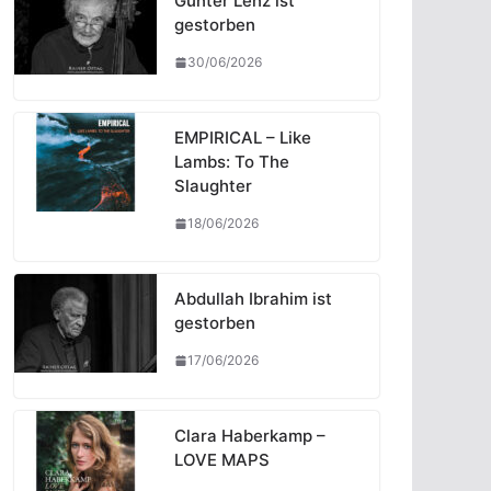
Günter Lenz ist
gestorben
30/06/2026
EMPIRICAL – Like
Lambs: To The
Slaughter
18/06/2026
Abdullah Ibrahim ist
gestorben
17/06/2026
Clara Haberkamp –
LOVE MAPS