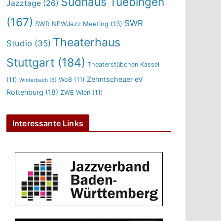
Sudhaus Tuebingen
Jazztage
(26)
(167)
SWR
SWR NEWJazz Meeting
(13)
Theaterhaus
Studio
(35)
Stuttgart
(184)
Theaterstübchen Kassel
Zehntscheuer eV
(11)
WoB
(11)
Winterbach
(6)
Rottenburg
(18)
ZWE Wien
(11)
Interessante Links