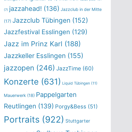
jazzahead!
(136)
Jazzclub in der Mitte
(7)
Jazzclub Tübingen
(152)
(17)
Jazzfestival Esslingen
(129)
Jazz im Prinz Karl
(188)
Jazzkeller Esslingen
(155)
jazzopen
(246)
JazzTime
(60)
Konzerte
(631)
Liquid Tübingen
(11)
Pappelgarten
Mauerwerk
(18)
Reutlingen
(139)
Porgy&Bess
(51)
Portraits
(922)
Stuttgarter