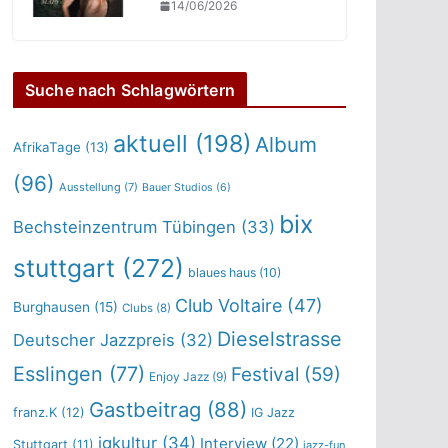
14/06/2026
Suche nach Schlagwörtern
aktuell
(198)
Album
AfrikaTage
(13)
(96)
Ausstellung
(7)
Bauer Studios
(6)
bix
Bechsteinzentrum Tübingen
(33)
stuttgart
(272)
blaues haus
(10)
Club Voltaire
(47)
Burghausen
(15)
Clubs
(8)
Dieselstrasse
Deutscher Jazzpreis
(32)
Esslingen
(77)
Festival
(59)
Enjoy Jazz
(9)
Gastbeitrag
(88)
franz.K
(12)
IG Jazz
igkultur
(34)
Interview
(22)
Stuttgart
(11)
jazz-fun