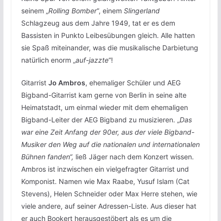
seinem „
Rolling Bomber
“, einem
Slingerland
Schlagzeug aus dem Jahre 1949, tat er es dem
Bassisten in Punkto Leibesübungen gleich. Alle hatten
sie Spaß miteinander, was die musikalische Darbietung
natürlich enorm „
auf-jazzte
“!
Gitarrist
Jo Ambros
, ehemaliger Schüler und AEG
Bigband-Gitarrist kam gerne von Berlin in seine alte
Heimatstadt, um einmal wieder mit dem ehemaligen
Bigband-Leiter der AEG Bigband zu musizieren. „
Das
war eine Zeit Anfang der 90er, aus der viele Bigband-
Musiker den Weg auf die nationalen und internationalen
Bühnen fanden“,
ließ Jäger nach dem Konzert wissen.
Ambros ist inzwischen ein vielgefragter Gitarrist und
Komponist. Namen wie Max Raabe, Yusuf Islam (Cat
Stevens), Helen Schneider oder Max Herre stehen, wie
viele andere, auf seiner Adressen-Liste. Aus dieser hat
er auch Bookert herausgestöbert als es um die