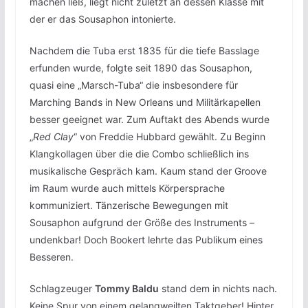
machen ließ, liegt nicht zuletzt an dessen Klasse mit
der er das Sousaphon intonierte.
Nachdem die Tuba erst 1835 für die tiefe Basslage
erfunden wurde, folgte seit 1890 das Sousaphon,
quasi eine „Marsch-Tuba“ die insbesondere für
Marching Bands in New Orleans und Militärkapellen
besser geeignet war. Zum Auftakt des Abends wurde
„
Red Clay
“ von Freddie Hubbard gewählt. Zu Beginn
Klangkollagen über die die Combo schließlich ins
musikalische Gespräch kam. Kaum stand der Groove
im Raum wurde auch mittels Körpersprache
kommuniziert. Tänzerische Bewegungen mit
Sousaphon aufgrund der Größe des Instruments –
undenkbar! Doch Bookert lehrte das Publikum eines
Besseren.
Schlagzeuger
Tommy Baldu
stand dem in nichts nach.
Keine Spur von einem gelangweilten Taktgeber! Hinter