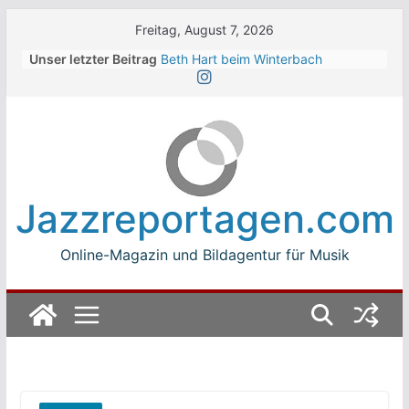
Skip
Freitag, August 7, 2026
to
Unser letzter Beitrag
Beth Hart beim Winterbach
content
Zeltspektakel 2026
Walter Trout Band beim Winterbach
Zeltspektakel 2026
The Cinelli Brothers beim
Winterbach Zeltspektakel 2026
Jean-Michel Jarre bei den jazz open
Modena auf der Piazza Roma 2026
Jazzreportagen.com
Beth Hart
Online-Magazin und Bildagentur für Musik