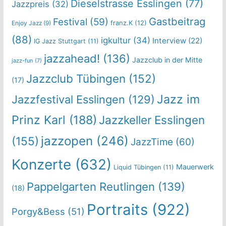
Dieselstrasse Esslingen
(77)
Jazzpreis
(32)
Gastbeitrag
Festival
(59)
franz.K
(12)
Enjoy Jazz
(9)
(88)
igkultur
(34)
Interview
(22)
IG Jazz Stuttgart
(11)
jazzahead!
(136)
Jazzclub in der Mitte
jazz-fun
(7)
Jazzclub Tübingen
(152)
(17)
Jazz im
Jazzfestival Esslingen
(129)
Prinz Karl
(188)
Jazzkeller Esslingen
jazzopen
(246)
(155)
JazzTime
(60)
Konzerte
(632)
Mauerwerk
Liquid Tübingen
(11)
Pappelgarten Reutlingen
(139)
(18)
Portraits
(922)
Porgy&Bess
(51)