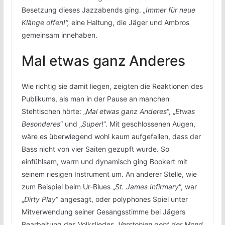
Besetzung dieses Jazzabends ging.
„Immer für neue
Klänge offen!“,
eine Haltung, die Jäger und Ambros
gemeinsam innehaben.
Mal etwas ganz Anderes
Wie richtig sie damit liegen, zeigten die Reaktionen des
Publikums, als man in der Pause an manchen
Stehtischen hörte: „
Mal etwas ganz Anderes
“, „
Etwas
Besonderes
“ und „
Super
!“. Mit geschlossenen Augen,
wäre es überwiegend wohl kaum aufgefallen, dass der
Bass nicht von vier Saiten gezupft wurde. So
einfühlsam, warm und dynamisch ging Bookert mit
seinem riesigen Instrument um. An anderer Stelle, wie
zum Beispiel beim Ur-Blues „
St. James Infirmary
“, war
„
Dirty Play
“ angesagt, oder polyphones Spiel unter
Mitverwendung seiner Gesangsstimme bei Jägers
Bearbeitung des Volksliedes
„Verstohlen geht der Mond