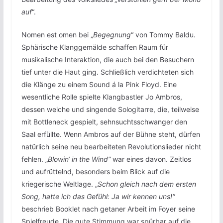
auf
“.
Nomen est omen bei „
Begegnung
“ von Tommy Baldu.
Sphärische Klanggemälde schaffen Raum für
musikalische Interaktion, die auch bei den Besuchern
tief unter die Haut ging. Schließlich verdichteten sich
die Klänge zu einem Sound á la Pink Floyd. Eine
wesentliche Rolle spielte Klangbastler Jo Ambros,
dessen weiche und singende Sologitarre, die, teilweise
mit Bottleneck gespielt, sehnsuchtsschwanger den
Saal erfüllte. Wenn Ambros auf der Bühne steht, dürfen
natürlich seine neu bearbeiteten Revolutionslieder nicht
fehlen. „
Blowin‘ in the Wind“
war eines davon. Zeitlos
und aufrüttelnd, besonders beim Blick auf die
kriegerische Weltlage. „
Schon gleich nach dem ersten
Song, hatte ich das Gefühl: Ja wir kennen uns!“
beschrieb Booklet nach getaner Arbeit im Foyer seine
Spielfreude. Die gute Stimmung war spürbar auf die