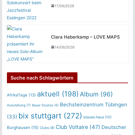
17/06/2026
Clara Haberkamp – LOVE MAPS
14/06/2026
Suche nach Schlagwörtern
aktuell
(198)
Album
(96)
AfrikaTage
(13)
Bechsteinzentrum Tübingen
Ausstellung
(7)
Bauer Studios
(6)
bix stuttgart
(272)
(33)
blaues haus
(10)
Club Voltaire
(47)
Deutscher
Burghausen
(15)
Clubs
(8)