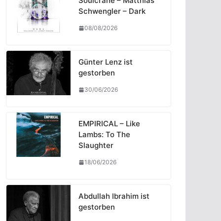
Soulcrane – Matthias
Schwengler – Dark
08/08/2026
Günter Lenz ist
gestorben
30/06/2026
EMPIRICAL – Like
Lambs: To The
Slaughter
18/06/2026
Abdullah Ibrahim ist
gestorben