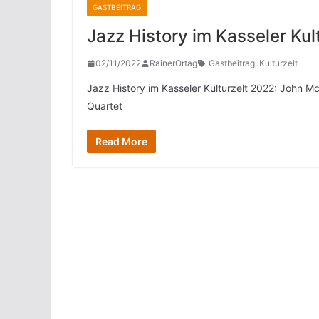
GASTBEITRAG
Jazz History im Kasseler Kul
02/11/2022
RainerOrtag
Gastbeitrag
,
Kulturzelt
Jazz History im Kasseler Kulturzelt 2022: John M
Quartet
Read More