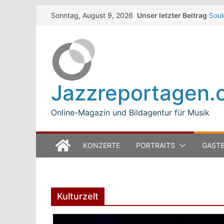
Skip
Unser letzter Beitrag
Soul
Sonntag, August 9, 2026
to
Dar
Beth
content
Zelt
Walt
Zelt
The 
Jazzreportagen.
Wint
Jean
Mode
Online-Magazin und Bildagentur für Musik
KONZERTE
PORTRAITS
GASTB
Kulturzelt