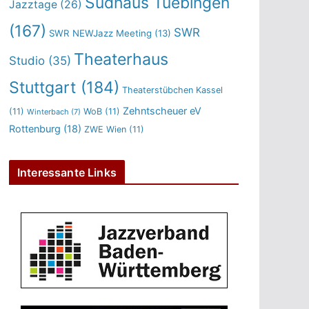
Sudhaus Tuebingen
Jazztage
(26)
(167)
SWR
SWR NEWJazz Meeting
(13)
Theaterhaus
Studio
(35)
Stuttgart
(184)
Theaterstübchen Kassel
Zehntscheuer eV
(11)
WoB
(11)
Winterbach
(7)
Rottenburg
(18)
ZWE Wien
(11)
Interessante Links