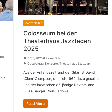
GASTBEITRAG
Colosseum bei den
Theaterhaus Jazztagen
2025
rte
12/05/2025
RainerOrtag
Gastbeitrag
,
Konzerte
,
Theaterhaus Stuttgart
Aus der Anfangszeit sind der Gitarrist David
 27.
„Clem“ Clempson, der sich 1969 dazu gesellte
und der inzwischen 85-jährige Rhythm-and-
Blues-Sänger Chris Farlowe …
Read More