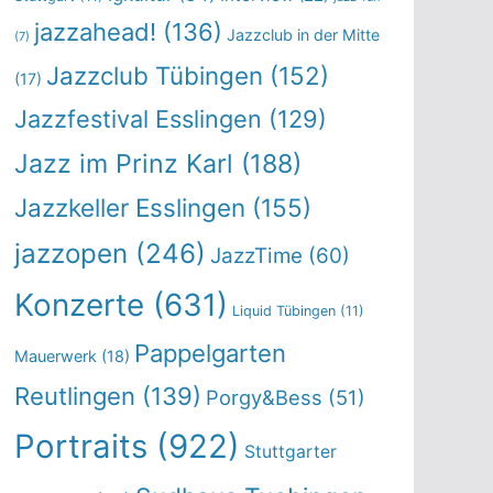
jazzahead!
(136)
Jazzclub in der Mitte
(7)
Jazzclub Tübingen
(152)
(17)
Jazzfestival Esslingen
(129)
Jazz im Prinz Karl
(188)
Jazzkeller Esslingen
(155)
jazzopen
(246)
JazzTime
(60)
Konzerte
(631)
Liquid Tübingen
(11)
Pappelgarten
Mauerwerk
(18)
Reutlingen
(139)
Porgy&Bess
(51)
Portraits
(922)
Stuttgarter