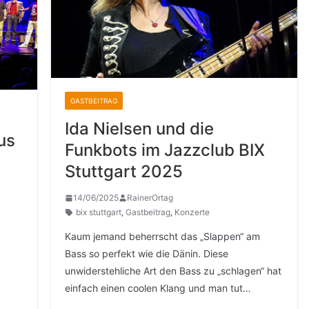
GASTBEITRAG
Ida Nielsen und die
us
Funkbots im Jazzclub BIX
Stuttgart 2025
14/06/2025
RainerOrtag
bix stuttgart
,
Gastbeitrag
,
Konzerte
Kaum jemand beherrscht das „Slappen“ am
Bass so perfekt wie die Dänin. Diese
unwiderstehliche Art den Bass zu „schlagen“ hat
einfach einen coolen Klang und man tut…