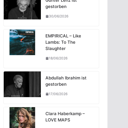
Günter Lenz ist
gestorben
30/06/2026
EMPIRICAL – Like
Lambs: To The
Slaughter
18/06/2026
Abdullah Ibrahim ist
gestorben
17/06/2026
Clara Haberkamp –
LOVE MAPS