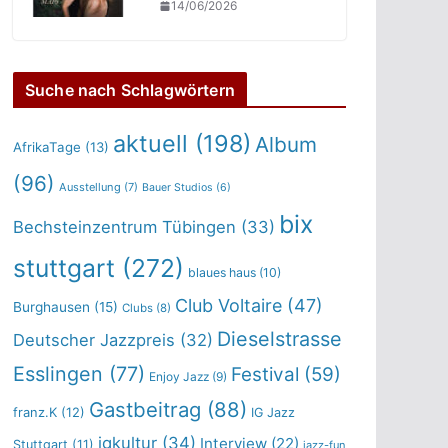
14/06/2026
Suche nach Schlagwörtern
aktuell
(198)
Album
AfrikaTage
(13)
(96)
Ausstellung
(7)
Bauer Studios
(6)
bix
Bechsteinzentrum Tübingen
(33)
stuttgart
(272)
blaues haus
(10)
Club Voltaire
(47)
Burghausen
(15)
Clubs
(8)
Dieselstrasse
Deutscher Jazzpreis
(32)
Esslingen
(77)
Festival
(59)
Enjoy Jazz
(9)
Gastbeitrag
(88)
franz.K
(12)
IG Jazz
igkultur
(34)
Interview
(22)
Stuttgart
(11)
jazz-fun