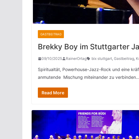
GASTBEITRAG
Brekky Boy im Stuttgarter J
09/10/2025
RainerOrtag
bix stuttgart
,
Gastbeitrag
,
K
Spiritualtät, Powerhouse-Jazz-Rock und eine kräf
anmutende Mischung miteinander zu verbinden…
Read More