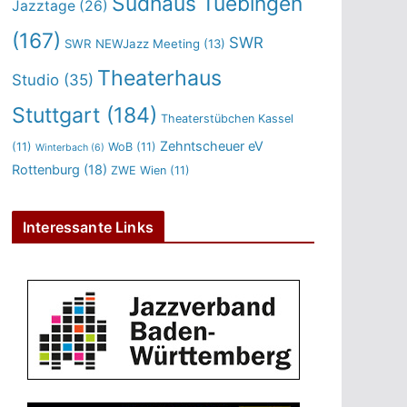
Sudhaus Tuebingen
Jazztage
(26)
(167)
SWR
SWR NEWJazz Meeting
(13)
Theaterhaus
Studio
(35)
Stuttgart
(184)
Theaterstübchen Kassel
Zehntscheuer eV
(11)
WoB
(11)
Winterbach
(6)
Rottenburg
(18)
ZWE Wien
(11)
Interessante Links