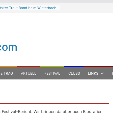
alter Trout Band beim Winterbach
eltspektakel 2026
he Cinelli Brothers beim
interbach Zeltspektakel 2026
ean-Michel Jarre bei den jazz open
odena auf der Piazza Roma 2026
eth Hart
com
uca Carboni bei den jazz open
odena auf der Piazza Roma 2026
EITRAG
AKTUELL
FESTIVAL
CLUBS
LINKS
 Festival-Bericht. Wir bringen da aber auch Biografien