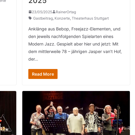
2025
erte
23/05/2025
RainerOrtag
Gastbeitrag
,
Konzerte
,
Theaterhaus Stuttgart
Anklänge aus Bebop, Freejazz-Elementen, und
den jeweils nachfolgenden Spielarten eines
Modern Jazz. Gespielt aber hier und jetzt: Mit
dem mittlerweile 78 – jährigen Jasper van’t Hof,
der…
Read More