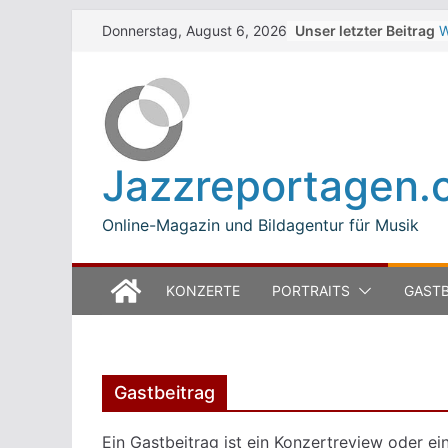
Skip
Unser letzter Beitrag
W
Donnerstag, August 6, 2026
to
Z
T
content
W
J
M
B
Jazzreportagen.
L
M
Online-Magazin und Bildagentur für Musik
KONZERTE
PORTRAITS
GASTB
Gastbeitrag
Ein Gastbeitrag ist ein Konzertreview oder ein