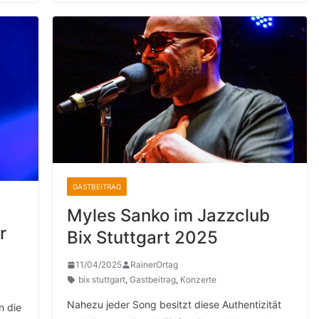
GASTBEITRAG
Myles Sanko im Jazzclub
r
Bix Stuttgart 2025
11/04/2025
RainerOrtag
bix stuttgart
,
Gastbeitrag
,
Konzerte
Nahezu jeder Song besitzt diese Authentizität
n die