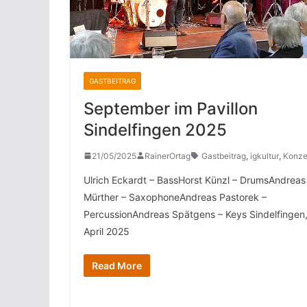
GASTBEITRAG
September im Pavillon
Sindelfingen 2025
21/05/2025
RainerOrtag
Gastbeitrag
,
igkultur
,
Konze
Ulrich Eckardt – BassHorst Künzl – DrumsAndreas
Mürther – SaxophoneAndreas Pastorek –
PercussionAndreas Spätgens – Keys Sindelfingen,
April 2025
Read More