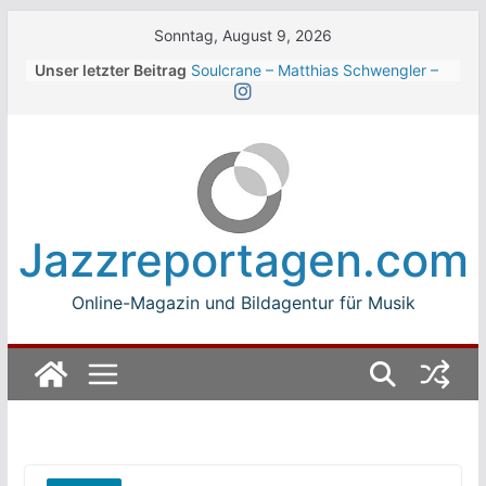
Skip
Sonntag, August 9, 2026
to
Unser letzter Beitrag
Soulcrane – Matthias Schwengler –
content
Dark
Beth Hart beim Winterbach
Zeltspektakel 2026
Walter Trout Band beim Winterbach
Zeltspektakel 2026
The Cinelli Brothers beim
Winterbach Zeltspektakel 2026
Jazzreportagen.com
Jean-Michel Jarre bei den jazz open
Modena auf der Piazza Roma 2026
Online-Magazin und Bildagentur für Musik