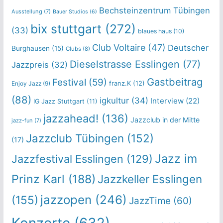
Bechsteinzentrum Tübingen
Ausstellung
(7)
Bauer Studios
(6)
bix stuttgart
(272)
(33)
blaues haus
(10)
Club Voltaire
(47)
Deutscher
Burghausen
(15)
Clubs
(8)
Dieselstrasse Esslingen
(77)
Jazzpreis
(32)
Gastbeitrag
Festival
(59)
franz.K
(12)
Enjoy Jazz
(9)
(88)
igkultur
(34)
Interview
(22)
IG Jazz Stuttgart
(11)
jazzahead!
(136)
Jazzclub in der Mitte
jazz-fun
(7)
Jazzclub Tübingen
(152)
(17)
Jazz im
Jazzfestival Esslingen
(129)
Prinz Karl
(188)
Jazzkeller Esslingen
jazzopen
(246)
(155)
JazzTime
(60)