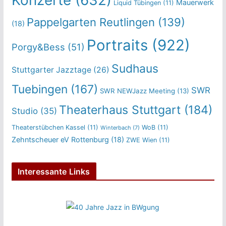
Konzerte
(632)
Mauerwerk
Liquid Tübingen
(11)
Pappelgarten Reutlingen
(139)
(18)
Portraits
(922)
Porgy&Bess
(51)
Sudhaus
Stuttgarter Jazztage
(26)
Tuebingen
(167)
SWR
SWR NEWJazz Meeting
(13)
Theaterhaus Stuttgart
(184)
Studio
(35)
Theaterstübchen Kassel
(11)
WoB
(11)
Winterbach
(7)
Zehntscheuer eV Rottenburg
(18)
ZWE Wien
(11)
Interessante Links