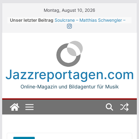
Skip
Montag, August 10, 2026
to
Unser letzter Beitrag
Soulcrane – Matthias Schwengler –
content
Dark
Beth Hart beim Winterbach
Zeltspektakel 2026
Walter Trout Band beim Winterbach
Zeltspektakel 2026
The Cinelli Brothers beim
Winterbach Zeltspektakel 2026
Jazzreportagen.com
Jean-Michel Jarre bei den jazz open
Modena auf der Piazza Roma 2026
Online-Magazin und Bildagentur für Musik