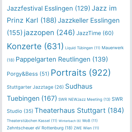
Jazz im
Jazzfestival Esslingen
(129)
Prinz Karl
(188)
Jazzkeller Esslingen
jazzopen
(246)
(155)
JazzTime
(60)
Konzerte
(631)
Mauerwerk
Liquid Tübingen
(11)
Pappelgarten Reutlingen
(139)
(18)
Portraits
(922)
Porgy&Bess
(51)
Sudhaus
Stuttgarter Jazztage
(26)
Tuebingen
(167)
SWR
SWR NEWJazz Meeting
(13)
Theaterhaus Stuttgart
(184)
Studio
(35)
Theaterstübchen Kassel
(11)
WoB
(11)
Winterbach
(6)
Zehntscheuer eV Rottenburg
(18)
ZWE Wien
(11)