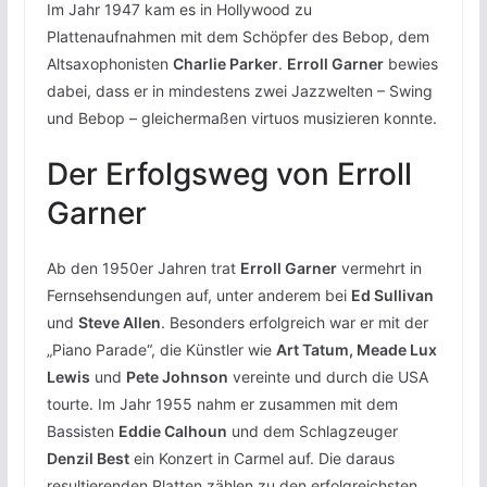
Im Jahr 1947 kam es in Hollywood zu
Plattenaufnahmen mit dem Schöpfer des Bebop, dem
Altsaxophonisten
Charlie Parker
.
Erroll Garner
bewies
dabei, dass er in mindestens zwei Jazzwelten – Swing
und Bebop – gleichermaßen virtuos musizieren konnte.
Der Erfolgsweg von Erroll
Garner
Ab den 1950er Jahren trat
Erroll Garner
vermehrt in
Fernsehsendungen auf, unter anderem bei
Ed Sullivan
und
Steve Allen
. Besonders erfolgreich war er mit der
„Piano Parade“, die Künstler wie
Art Tatum, Meade Lux
Lewis
und
Pete Johnson
vereinte und durch die USA
tourte. Im Jahr 1955 nahm er zusammen mit dem
Bassisten
Eddie Calhoun
und dem Schlagzeuger
Denzil Best
ein Konzert in Carmel auf. Die daraus
resultierenden Platten zählen zu den erfolgreichsten