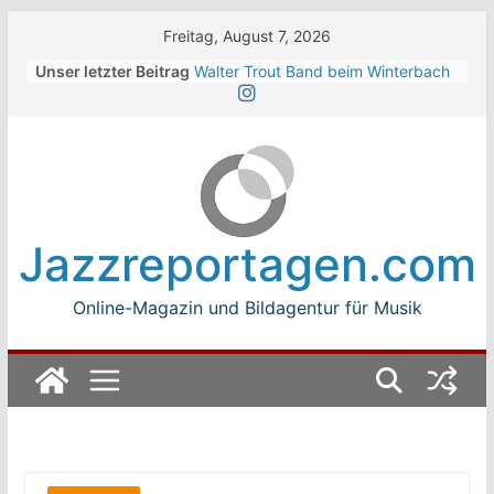
Skip
Freitag, August 7, 2026
to
Unser letzter Beitrag
Walter Trout Band beim Winterbach
content
Zeltspektakel 2026
The Cinelli Brothers beim
Winterbach Zeltspektakel 2026
Jean-Michel Jarre bei den jazz open
Modena auf der Piazza Roma 2026
Beth Hart
Luca Carboni bei den jazz open
Jazzreportagen.com
Modena auf der Piazza Roma 2026
Online-Magazin und Bildagentur für Musik