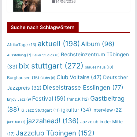
14/06/2026
Suche nach Schlagwörtern
aktuell
(198)
Album
(96)
AfrikaTage
(13)
Bechsteinzentrum Tübingen
Ausstellung
(7)
Bauer Studios
(6)
bix stuttgart
(272)
(33)
blaues haus
(10)
Club Voltaire
(47)
Deutscher
Burghausen
(15)
Clubs
(8)
Dieselstrasse Esslingen
(77)
Jazzpreis
(32)
Gastbeitrag
Festival
(59)
franz.K
(12)
Enjoy Jazz
(9)
(88)
igkultur
(34)
Interview
(22)
IG Jazz Stuttgart
(11)
jazzahead!
(136)
Jazzclub in der Mitte
jazz-fun
(7)
Jazzclub Tübingen
(152)
(17)