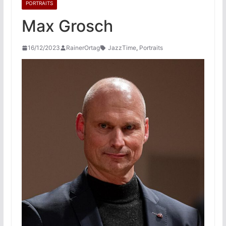
PORTRAITS
Max Grosch
16/12/2023
RainerOrtag
JazzTime
,
Portraits