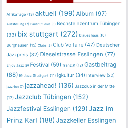
aktuell
(199)
Album
(97)
AfrikaTage
(13)
Bechsteinzentrum Tübingen
Ausstellung
(7)
Bauer Studios
(6)
bix stuttgart
(272)
(33)
blaues haus
(10)
Club Voltaire
(47)
Deutscher
Burghausen
(15)
Clubs
(8)
Dieselstrasse Esslingen
(77)
Jazzpreis
(32)
Gastbeitrag
Festival
(59)
franz.K
(12)
Enjoy Jazz
(9)
(88)
igkultur
(34)
Interview
(22)
IG Jazz Stuttgart
(11)
jazzahead!
(136)
Jazzclub in der Mitte
jazz-fun
(7)
Jazzclub Tübingen
(152)
(17)
Jazz im
Jazzfestival Esslingen
(129)
Prinz Karl
(188)
Jazzkeller Esslingen