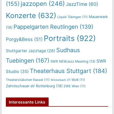
jazzopen
(246)
(155)
JazzTime
(60)
Konzerte
(632)
Mauerwerk
Liquid Tübingen
(11)
Pappelgarten Reutlingen
(139)
(18)
Portraits
(922)
Porgy&Bess
(51)
Sudhaus
Stuttgarter Jazztage
(26)
Tuebingen
(167)
SWR
SWR NEWJazz Meeting
(13)
Theaterhaus Stuttgart
(184)
Studio
(35)
Theaterstübchen Kassel
(11)
WoB
(11)
Winterbach
(7)
Zehntscheuer eV Rottenburg
(18)
ZWE Wien
(11)
Interessante Links