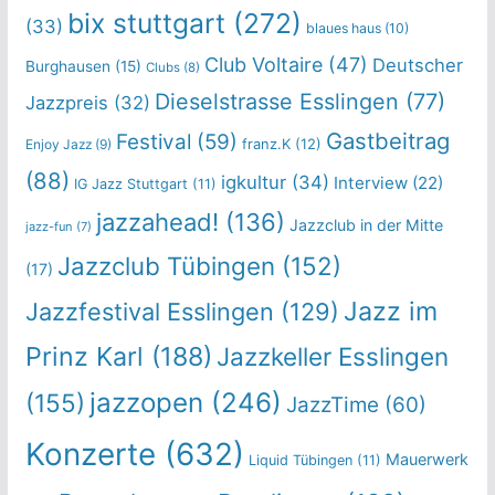
bix stuttgart
(272)
(33)
blaues haus
(10)
Club Voltaire
(47)
Deutscher
Burghausen
(15)
Clubs
(8)
Dieselstrasse Esslingen
(77)
Jazzpreis
(32)
Gastbeitrag
Festival
(59)
franz.K
(12)
Enjoy Jazz
(9)
(88)
igkultur
(34)
Interview
(22)
IG Jazz Stuttgart
(11)
jazzahead!
(136)
Jazzclub in der Mitte
jazz-fun
(7)
Jazzclub Tübingen
(152)
(17)
Jazz im
Jazzfestival Esslingen
(129)
Prinz Karl
(188)
Jazzkeller Esslingen
jazzopen
(246)
(155)
JazzTime
(60)
Konzerte
(632)
Mauerwerk
Liquid Tübingen
(11)