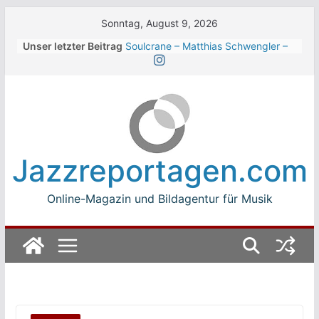
Skip
Sonntag, August 9, 2026
to
Unser letzter Beitrag
Soulcrane – Matthias Schwengler –
content
Dark
Beth Hart beim Winterbach
Zeltspektakel 2026
Walter Trout Band beim Winterbach
Zeltspektakel 2026
The Cinelli Brothers beim
Winterbach Zeltspektakel 2026
Jazzreportagen.com
Jean-Michel Jarre bei den jazz open
Modena auf der Piazza Roma 2026
Online-Magazin und Bildagentur für Musik