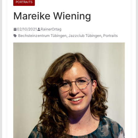
PORTRAITS
Mareike Wiening
02/10/2021
RainerOrtag
Bechsteinzentrum Tübingen
,
Jazzclub Tübingen
,
Portraits