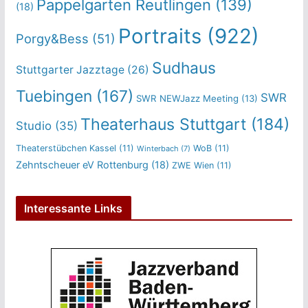
Pappelgarten Reutlingen
(139)
(18)
Portraits
(922)
Porgy&Bess
(51)
Sudhaus
Stuttgarter Jazztage
(26)
Tuebingen
(167)
SWR
SWR NEWJazz Meeting
(13)
Theaterhaus Stuttgart
(184)
Studio
(35)
Theaterstübchen Kassel
(11)
WoB
(11)
Winterbach
(7)
Zehntscheuer eV Rottenburg
(18)
ZWE Wien
(11)
Interessante Links