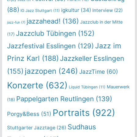
(88)
igkultur
(34)
Interview
(22)
IG Jazz Stuttgart
(11)
jazzahead!
(136)
Jazzclub in der Mitte
jazz-fun
(7)
Jazzclub Tübingen
(152)
(17)
Jazz im
Jazzfestival Esslingen
(129)
Prinz Karl
(188)
Jazzkeller Esslingen
jazzopen
(246)
(155)
JazzTime
(60)
Konzerte
(632)
Mauerwerk
Liquid Tübingen
(11)
Pappelgarten Reutlingen
(139)
(18)
Portraits
(922)
Porgy&Bess
(51)
Sudhaus
Stuttgarter Jazztage
(26)