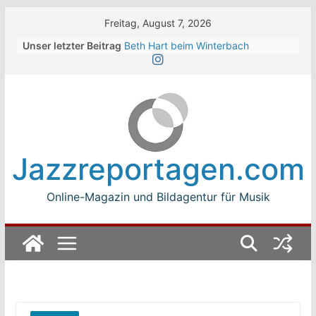
Skip
Freitag, August 7, 2026
to
Unser letzter Beitrag
Beth Hart beim Winterbach
content
Zeltspektakel 2026
Walter Trout Band beim Winterbach
Zeltspektakel 2026
The Cinelli Brothers beim
Winterbach Zeltspektakel 2026
Jean-Michel Jarre bei den jazz open
Modena auf der Piazza Roma 2026
Jazzreportagen.com
Beth Hart
Online-Magazin und Bildagentur für Musik