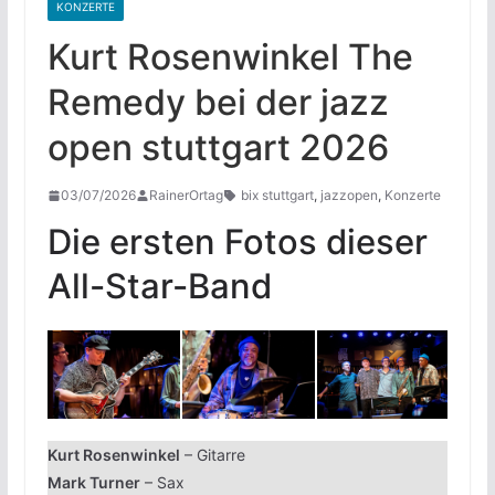
KONZERTE
Kurt Rosenwinkel The
Remedy bei der jazz
open stuttgart 2026
03/07/2026
RainerOrtag
bix stuttgart
,
jazzopen
,
Konzerte
Die ersten Fotos dieser
All-Star-Band
Kurt Rosenwinkel
– Gitarre
Mark Turner
– Sax