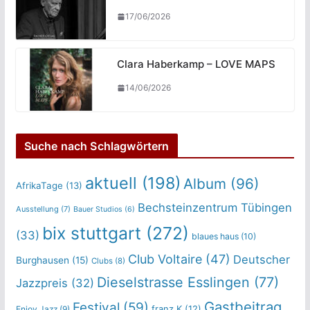
17/06/2026
Clara Haberkamp – LOVE MAPS
14/06/2026
Suche nach Schlagwörtern
aktuell
(198)
Album
(96)
AfrikaTage
(13)
Bechsteinzentrum Tübingen
Ausstellung
(7)
Bauer Studios
(6)
bix stuttgart
(272)
(33)
blaues haus
(10)
Club Voltaire
(47)
Deutscher
Burghausen
(15)
Clubs
(8)
Dieselstrasse Esslingen
(77)
Jazzpreis
(32)
Gastbeitrag
Festival
(59)
franz.K
(12)
Enjoy Jazz
(9)