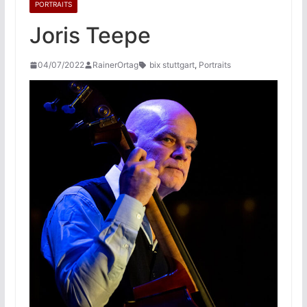
PORTRAITS
Joris Teepe
04/07/2022
RainerOrtag
bix stuttgart
,
Portraits