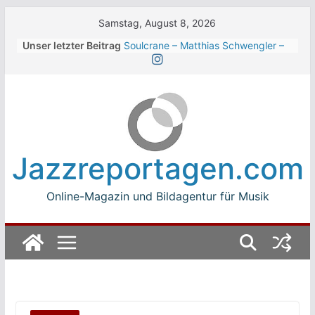
Skip
Samstag, August 8, 2026
to
Unser letzter Beitrag
Soulcrane – Matthias Schwengler –
content
Dark
Beth Hart beim Winterbach
Zeltspektakel 2026
Walter Trout Band beim Winterbach
Zeltspektakel 2026
The Cinelli Brothers beim
Winterbach Zeltspektakel 2026
Jazzreportagen.com
Jean-Michel Jarre bei den jazz open
Modena auf der Piazza Roma 2026
Online-Magazin und Bildagentur für Musik