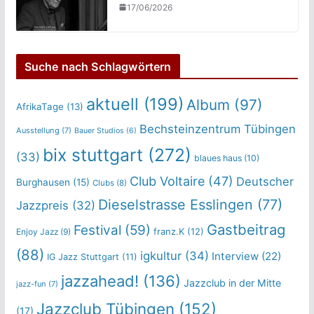
17/06/2026
Suche nach Schlagwörtern
aktuell
(199)
Album
(97)
AfrikaTage
(13)
Bechsteinzentrum Tübingen
Ausstellung
(7)
Bauer Studios
(6)
bix stuttgart
(272)
(33)
blaues haus
(10)
Club Voltaire
(47)
Deutscher
Burghausen
(15)
Clubs
(8)
Dieselstrasse Esslingen
(77)
Jazzpreis
(32)
Gastbeitrag
Festival
(59)
franz.K
(12)
Enjoy Jazz
(9)
(88)
igkultur
(34)
Interview
(22)
IG Jazz Stuttgart
(11)
jazzahead!
(136)
Jazzclub in der Mitte
jazz-fun
(7)
Jazzclub Tübingen
(152)
(17)