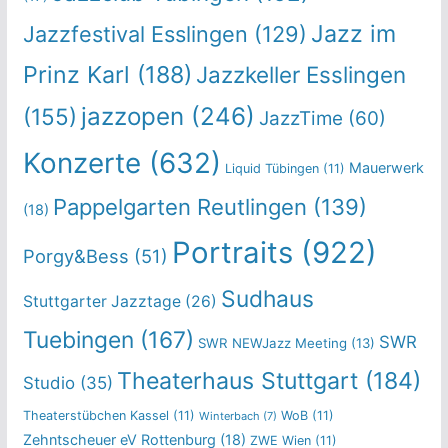
Jazz im
Jazzfestival Esslingen
(129)
Prinz Karl
(188)
Jazzkeller Esslingen
jazzopen
(246)
(155)
JazzTime
(60)
Konzerte
(632)
Mauerwerk
Liquid Tübingen
(11)
Pappelgarten Reutlingen
(139)
(18)
Portraits
(922)
Porgy&Bess
(51)
Sudhaus
Stuttgarter Jazztage
(26)
Tuebingen
(167)
SWR
SWR NEWJazz Meeting
(13)
Theaterhaus Stuttgart
(184)
Studio
(35)
Theaterstübchen Kassel
(11)
WoB
(11)
Winterbach
(7)
Zehntscheuer eV Rottenburg
(18)
ZWE Wien
(11)