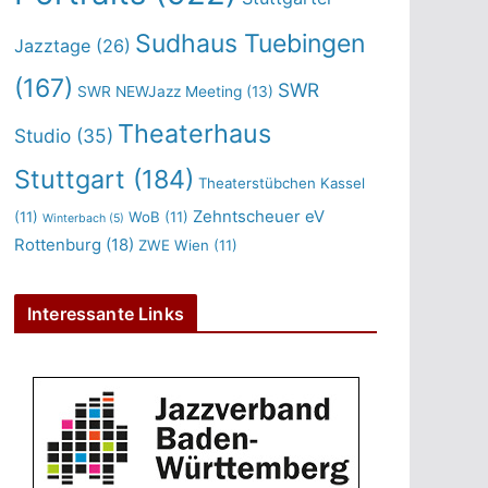
Sudhaus Tuebingen
Jazztage
(26)
(167)
SWR
SWR NEWJazz Meeting
(13)
Theaterhaus
Studio
(35)
Stuttgart
(184)
Theaterstübchen Kassel
Zehntscheuer eV
(11)
WoB
(11)
Winterbach
(5)
Rottenburg
(18)
ZWE Wien
(11)
Interessante Links