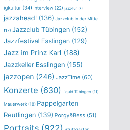
igkultur
(34)
Interview
(22)
jazz-fun
(7)
jazzahead!
(136)
Jazzclub in der Mitte
Jazzclub Tübingen
(152)
(17)
Jazzfestival Esslingen
(129)
Jazz im Prinz Karl
(188)
Jazzkeller Esslingen
(155)
jazzopen
(246)
JazzTime
(60)
Konzerte
(630)
Liquid Tübingen
(11)
Pappelgarten
Mauerwerk
(18)
Reutlingen
(139)
Porgy&Bess
(51)
Portraits
(922)
Stuttgarter