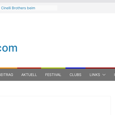
 Cinelli Brothers beim
terbach Zeltspektakel 2026
n-Michel Jarre bei den jazz open
ena auf der Piazza Roma 2026
h Hart
a Carboni bei den jazz open
ena auf der Piazza Roma 2026
com
 Boss Hoss bei den KSK Music
n Ludwigsburg 2026
EITRAG
AKTUELL
FESTIVAL
CLUBS
LINKS