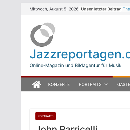
Skip
Unser letzter Beitrag
The
Mittwoch, August 5, 2026
to
Win
Jea
content
Mod
Bet
Luc
Mod
Jazzreportagen.
The
Ope
Online-Magazin und Bildagentur für Musik
KONZERTE
PORTRAITS
GASTB
PORTRAITS
John Parricelli