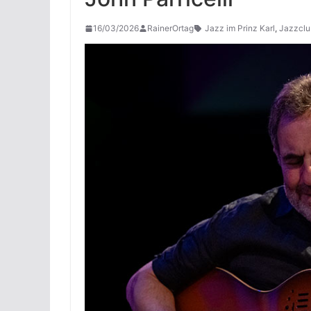
16/03/2026
RainerOrtag
Jazz im Prinz Karl
,
Jazzclu