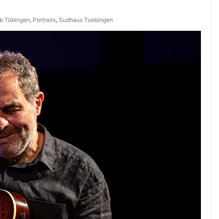
b Tübingen
,
Portraits
,
Sudhaus Tuebingen