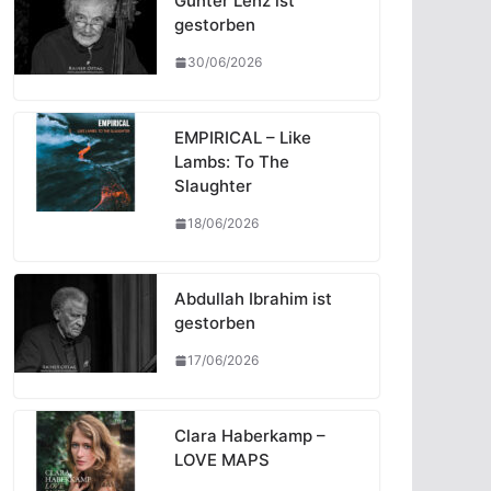
Günter Lenz ist
gestorben
30/06/2026
EMPIRICAL – Like
Lambs: To The
Slaughter
18/06/2026
Abdullah Ibrahim ist
gestorben
17/06/2026
Clara Haberkamp –
LOVE MAPS