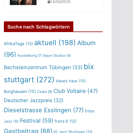
14/06/2026
Suche nach Schlagwörtern
aktuell
(198)
Album
AfrikaTage
(13)
(96)
Ausstellung
(7)
Bauer Studios
(6)
bix
Bechsteinzentrum Tübingen
(33)
stuttgart
(272)
blaues haus
(10)
Club Voltaire
(47)
Burghausen
(15)
Clubs
(8)
Deutscher Jazzpreis
(32)
Dieselstrasse Esslingen
(77)
Enjoy
Festival
(59)
franz.K
(12)
Jazz
(9)
Gastbeitrag
(88)
IG Jazz Stuttgart
(11)