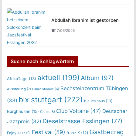
Abdullah Ibrahim ist gestorben
17/06/2026
Suche nach Schlagwörtern
aktuell
(199)
Album
(97)
AfrikaTage
(13)
Bechsteinzentrum Tübingen
Ausstellung
(7)
Bauer Studios
(6)
bix stuttgart
(272)
(33)
blaues haus
(10)
Club Voltaire
(47)
Deutscher
Burghausen
(15)
Clubs
(8)
Dieselstrasse Esslingen
(77)
Jazzpreis
(32)
Gastbeitrag
Festival
(59)
franz.K
(12)
Enjoy Jazz
(9)