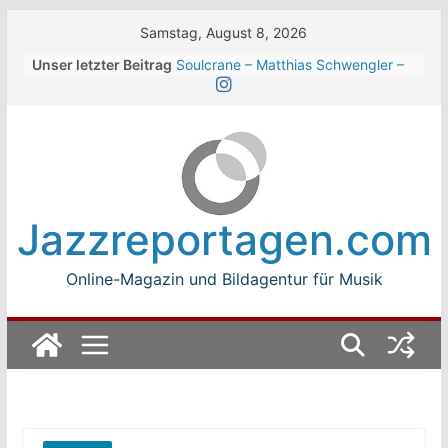
Skip
Samstag, August 8, 2026
to
Unser letzter Beitrag
Soulcrane – Matthias Schwengler –
content
Dark
Beth Hart beim Winterbach
Zeltspektakel 2026
Walter Trout Band beim Winterbach
Zeltspektakel 2026
The Cinelli Brothers beim
Winterbach Zeltspektakel 2026
Jazzreportagen.com
Jean-Michel Jarre bei den jazz open
Modena auf der Piazza Roma 2026
Online-Magazin und Bildagentur für Musik