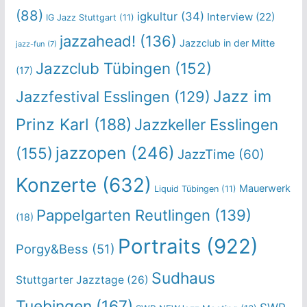
(88)
igkultur
(34)
Interview
(22)
IG Jazz Stuttgart
(11)
jazzahead!
(136)
Jazzclub in der Mitte
jazz-fun
(7)
Jazzclub Tübingen
(152)
(17)
Jazz im
Jazzfestival Esslingen
(129)
Prinz Karl
(188)
Jazzkeller Esslingen
jazzopen
(246)
(155)
JazzTime
(60)
Konzerte
(632)
Mauerwerk
Liquid Tübingen
(11)
Pappelgarten Reutlingen
(139)
(18)
Portraits
(922)
Porgy&Bess
(51)
Sudhaus
Stuttgarter Jazztage
(26)
Tuebingen
(167)