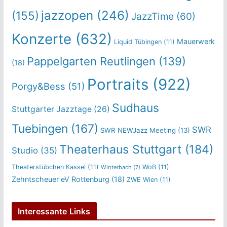
jazzopen
(246)
(155)
JazzTime
(60)
Konzerte
(632)
Mauerwerk
Liquid Tübingen
(11)
Pappelgarten Reutlingen
(139)
(18)
Portraits
(922)
Porgy&Bess
(51)
Sudhaus
Stuttgarter Jazztage
(26)
Tuebingen
(167)
SWR
SWR NEWJazz Meeting
(13)
Theaterhaus Stuttgart
(184)
Studio
(35)
Theaterstübchen Kassel
(11)
WoB
(11)
Winterbach
(7)
Zehntscheuer eV Rottenburg
(18)
ZWE Wien
(11)
Interessante Links