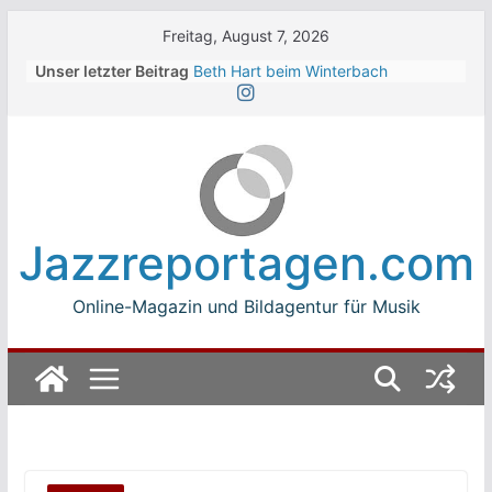
Skip
Freitag, August 7, 2026
to
Unser letzter Beitrag
Beth Hart beim Winterbach
content
Zeltspektakel 2026
Walter Trout Band beim Winterbach
Zeltspektakel 2026
The Cinelli Brothers beim
Winterbach Zeltspektakel 2026
Jean-Michel Jarre bei den jazz open
Modena auf der Piazza Roma 2026
Jazzreportagen.com
Beth Hart
Online-Magazin und Bildagentur für Musik