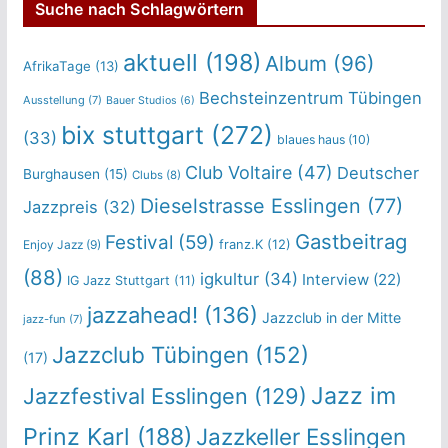
Suche nach Schlagwörtern
aktuell
(198)
Album
(96)
AfrikaTage
(13)
Bechsteinzentrum Tübingen
Ausstellung
(7)
Bauer Studios
(6)
bix stuttgart
(272)
(33)
blaues haus
(10)
Club Voltaire
(47)
Deutscher
Burghausen
(15)
Clubs
(8)
Dieselstrasse Esslingen
(77)
Jazzpreis
(32)
Gastbeitrag
Festival
(59)
franz.K
(12)
Enjoy Jazz
(9)
(88)
igkultur
(34)
Interview
(22)
IG Jazz Stuttgart
(11)
jazzahead!
(136)
Jazzclub in der Mitte
jazz-fun
(7)
Jazzclub Tübingen
(152)
(17)
Jazz im
Jazzfestival Esslingen
(129)
Prinz Karl
(188)
Jazzkeller Esslingen