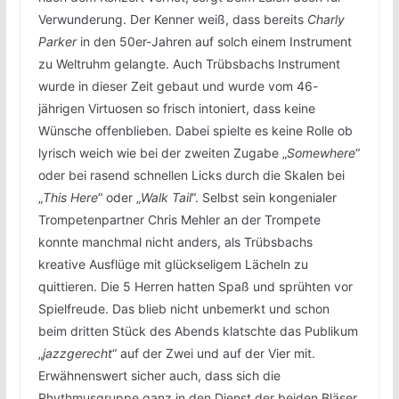
Verwunderung. Der Kenner weiß, dass bereits
Charly
Parker
in den 50er-Jahren auf solch einem Instrument
zu Weltruhm gelangte. Auch Trübsbachs Instrument
wurde in dieser Zeit gebaut und wurde vom 46-
jährigen Virtuosen so frisch intoniert, dass keine
Wünsche offenblieben. Dabei spielte es keine Rolle ob
lyrisch weich wie bei der zweiten Zugabe „
Somewhere
“
oder bei rasend schnellen Licks durch die Skalen bei
„
This Here
“ oder „
Walk Tail
“. Selbst sein kongenialer
Trompetenpartner Chris Mehler an der Trompete
konnte manchmal nicht anders, als Trübsbachs
kreative Ausflüge mit glückseligem Lächeln zu
quittieren. Die 5 Herren hatten Spaß und sprühten vor
Spielfreude. Das blieb nicht unbemerkt und schon
beim dritten Stück des Abends klatschte das Publikum
„
jazzgerecht
“ auf der Zwei und auf der Vier mit.
Erwähnenswert sicher auch, dass sich die
Rhythmusgruppe ganz in den Dienst der beiden Bläser