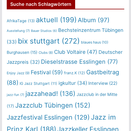
Suche nach Schlagwörtern
aktuell
(199)
Album
(97)
AfrikaTage
(13)
Bechsteinzentrum Tübingen
Ausstellung
(7)
Bauer Studios
(6)
bix stuttgart
(272)
(33)
blaues haus
(10)
Club Voltaire
(47)
Deutscher
Burghausen
(15)
Clubs
(8)
Dieselstrasse Esslingen
(77)
Jazzpreis
(32)
Gastbeitrag
Festival
(59)
franz.K
(12)
Enjoy Jazz
(9)
(88)
igkultur
(34)
Interview
(22)
IG Jazz Stuttgart
(11)
jazzahead!
(136)
Jazzclub in der Mitte
jazz-fun
(7)
Jazzclub Tübingen
(152)
(17)
Jazz im
Jazzfestival Esslingen
(129)
Prinz Karl
(188)
Jazzkeller Esslingen