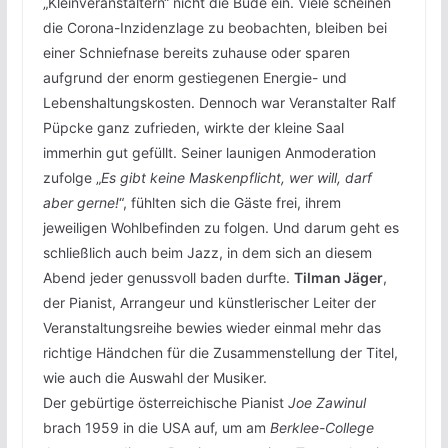
„Kleinveranstaltern“ nicht die Bude ein. Viele scheinen
die Corona-Inzidenzlage zu beobachten, bleiben bei
einer Schniefnase bereits zuhause oder sparen
aufgrund der enorm gestiegenen Energie- und
Lebenshaltungskosten. Dennoch war Veranstalter Ralf
Püpcke ganz zufrieden, wirkte der kleine Saal
immerhin gut gefüllt. Seiner launigen Anmoderation
zufolge „
Es gibt keine Maskenpflicht, wer will, darf
aber gerne!
“, fühlten sich die Gäste frei, ihrem
jeweiligen Wohlbefinden zu folgen. Und darum geht es
schließlich auch beim Jazz, in dem sich an diesem
Abend jeder genussvoll baden durfte.
Tilman Jäger
,
der Pianist, Arrangeur und künstlerischer Leiter der
Veranstaltungsreihe bewies wieder einmal mehr das
richtige Händchen für die Zusammenstellung der Titel,
wie auch die Auswahl der Musiker.
Der gebürtige österreichische Pianist
Joe Zawinul
brach 1959 in die USA auf, um am
Berklee-College