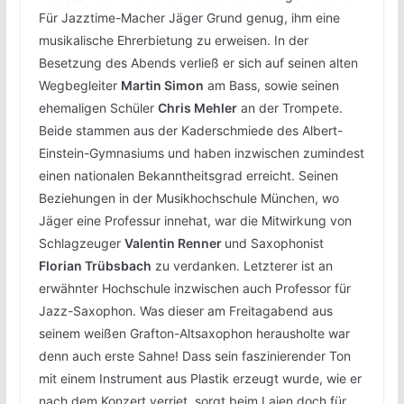
Für Jazztime-Macher Jäger Grund genug, ihm eine
musikalische Ehrerbietung zu erweisen. In der
Besetzung des Abends verließ er sich auf seinen alten
Wegbegleiter
Martin Simon
am Bass, sowie seinen
ehemaligen Schüler
Chris Mehler
an der Trompete.
Beide stammen aus der Kaderschmiede des Albert-
Einstein-Gymnasiums und haben inzwischen zumindest
einen nationalen Bekanntheitsgrad erreicht. Seinen
Beziehungen in der Musikhochschule München, wo
Jäger eine Professur innehat, war die Mitwirkung von
Schlagzeuger
Valentin Renner
und Saxophonist
Florian Trübsbach
zu verdanken. Letzterer ist an
erwähnter Hochschule inzwischen auch Professor für
Jazz-Saxophon. Was dieser am Freitagabend aus
seinem weißen Grafton-Altsaxophon herausholte war
denn auch erste Sahne! Dass sein faszinierender Ton
mit einem Instrument aus Plastik erzeugt wurde, wie er
nach dem Konzert verriet, sorgt beim Laien doch für