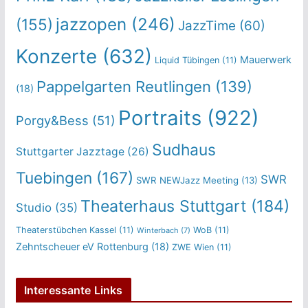
jazzopen
(246)
(155)
JazzTime
(60)
Konzerte
(632)
Mauerwerk
Liquid Tübingen
(11)
Pappelgarten Reutlingen
(139)
(18)
Portraits
(922)
Porgy&Bess
(51)
Sudhaus
Stuttgarter Jazztage
(26)
Tuebingen
(167)
SWR
SWR NEWJazz Meeting
(13)
Theaterhaus Stuttgart
(184)
Studio
(35)
Theaterstübchen Kassel
(11)
WoB
(11)
Winterbach
(7)
Zehntscheuer eV Rottenburg
(18)
ZWE Wien
(11)
Interessante Links