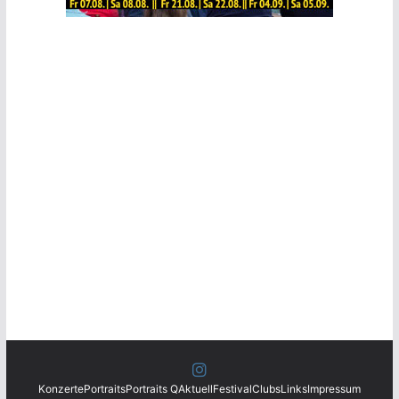
Konzerte
Portraits
Portraits Q
Aktuell
Festival
Clubs
Links
Impressum