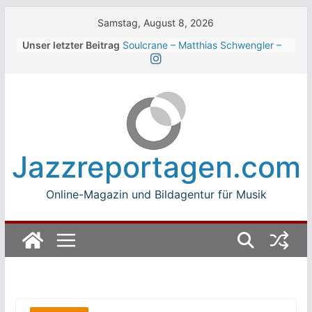
Skip
Samstag, August 8, 2026
to
Unser letzter Beitrag
Soulcrane – Matthias Schwengler –
content
Dark
Beth Hart beim Winterbach
Zeltspektakel 2026
Walter Trout Band beim Winterbach
Zeltspektakel 2026
The Cinelli Brothers beim
Winterbach Zeltspektakel 2026
Jazzreportagen.com
Jean-Michel Jarre bei den jazz open
Modena auf der Piazza Roma 2026
Online-Magazin und Bildagentur für Musik