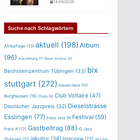
14/06/2026
Suche nach Schlagwörtern
aktuell
(198)
Album
AfrikaTage
(13)
(96)
Ausstellung
(7)
Bauer Studios
(6)
bix
Bechsteinzentrum Tübingen
(33)
stuttgart
(272)
blaues haus
(10)
Club Voltaire
(47)
Burghausen
(15)
Clubs
(8)
Dieselstrasse
Deutscher Jazzpreis
(32)
Esslingen
(77)
Festival
(59)
Enjoy Jazz
(9)
Gastbeitrag
(88)
franz.K
(12)
IG Jazz
igkultur
(34)
Interview
(22)
Stuttgart
(11)
jazz-fun