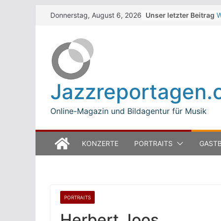
Skip
Unser letzter Beitrag
W
Donnerstag, August 6, 2026
to
Z
T
content
W
J
M
B
Jazzreportagen.
L
M
Online-Magazin und Bildagentur für Musik
KONZERTE
PORTRAITS
GASTB
PORTRAITS
Herbert Joos