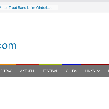
alter Trout Band beim Winterbach
eltspektakel 2026
he Cinelli Brothers beim
interbach Zeltspektakel 2026
ean-Michel Jarre bei den jazz open
odena auf der Piazza Roma 2026
eth Hart
com
uca Carboni bei den jazz open
odena auf der Piazza Roma 2026
EITRAG
AKTUELL
FESTIVAL
CLUBS
LINKS