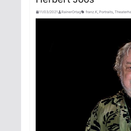
11/03/2021
RainerOrtag
franz.K
,
Portraits
,
Theaterha