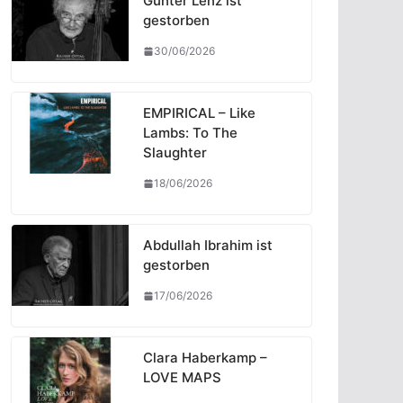
Günter Lenz ist
gestorben
30/06/2026
EMPIRICAL – Like
Lambs: To The
Slaughter
18/06/2026
Abdullah Ibrahim ist
gestorben
17/06/2026
Clara Haberkamp –
LOVE MAPS