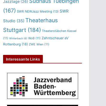
Sudhaus Tuebingen
Jazztage
(26)
(167)
SWR
SWR NEWJazz Meeting
(13)
Theaterhaus
Studio
(35)
Stuttgart
(184)
Theaterstübchen Kassel
Zehntscheuer eV
(11)
WoB
(11)
Winterbach
(6)
Rottenburg
(18)
ZWE Wien
(11)
Interessante Links