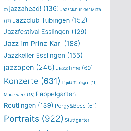
jazzahead!
(136)
Jazzclub in der Mitte
(7)
Jazzclub Tübingen
(152)
(17)
Jazzfestival Esslingen
(129)
Jazz im Prinz Karl
(188)
Jazzkeller Esslingen
(155)
jazzopen
(246)
JazzTime
(60)
Konzerte
(631)
Liquid Tübingen
(11)
Pappelgarten
Mauerwerk
(18)
Reutlingen
(139)
Porgy&Bess
(51)
Portraits
(922)
Stuttgarter