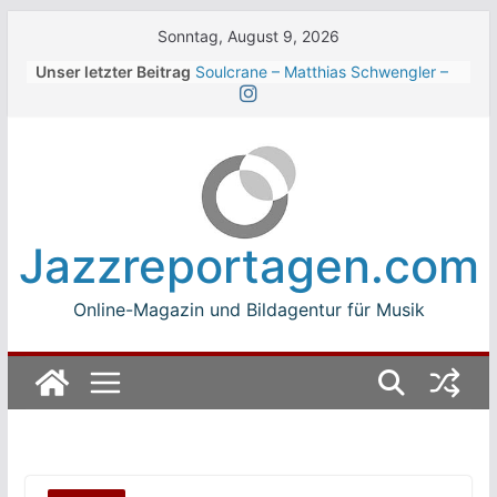
Skip
Sonntag, August 9, 2026
to
Unser letzter Beitrag
Soulcrane – Matthias Schwengler –
content
Dark
Beth Hart beim Winterbach
Zeltspektakel 2026
Walter Trout Band beim Winterbach
Zeltspektakel 2026
The Cinelli Brothers beim
Winterbach Zeltspektakel 2026
Jazzreportagen.com
Jean-Michel Jarre bei den jazz open
Modena auf der Piazza Roma 2026
Online-Magazin und Bildagentur für Musik