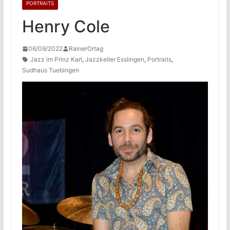
PORTRAITS
Henry Cole
06/09/2022
RainerOrtag
Jazz im Prinz Karl
,
Jazzkeller Esslingen
,
Portraits
,
Sudhaus Tuebingen