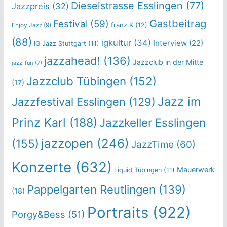
Dieselstrasse Esslingen
(77)
Jazzpreis
(32)
Gastbeitrag
Festival
(59)
franz.K
(12)
Enjoy Jazz
(9)
(88)
igkultur
(34)
Interview
(22)
IG Jazz Stuttgart
(11)
jazzahead!
(136)
Jazzclub in der Mitte
jazz-fun
(7)
Jazzclub Tübingen
(152)
(17)
Jazz im
Jazzfestival Esslingen
(129)
Prinz Karl
(188)
Jazzkeller Esslingen
jazzopen
(246)
(155)
JazzTime
(60)
Konzerte
(632)
Mauerwerk
Liquid Tübingen
(11)
Pappelgarten Reutlingen
(139)
(18)
Portraits
(922)
Porgy&Bess
(51)