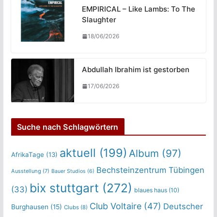
EMPIRICAL – Like Lambs: To The
Slaughter
18/06/2026
Abdullah Ibrahim ist gestorben
17/06/2026
Suche nach Schlagwörtern
aktuell
(199)
Album
(97)
AfrikaTage
(13)
Bechsteinzentrum Tübingen
Ausstellung
(7)
Bauer Studios
(6)
bix stuttgart
(272)
(33)
blaues haus
(10)
Club Voltaire
(47)
Deutscher
Burghausen
(15)
Clubs
(8)