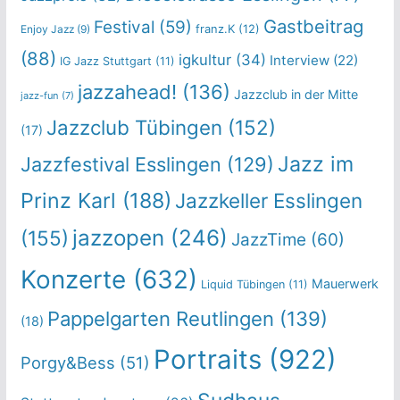
Gastbeitrag
Festival
(59)
franz.K
(12)
Enjoy Jazz
(9)
(88)
igkultur
(34)
Interview
(22)
IG Jazz Stuttgart
(11)
jazzahead!
(136)
Jazzclub in der Mitte
jazz-fun
(7)
Jazzclub Tübingen
(152)
(17)
Jazz im
Jazzfestival Esslingen
(129)
Prinz Karl
(188)
Jazzkeller Esslingen
jazzopen
(246)
(155)
JazzTime
(60)
Konzerte
(632)
Mauerwerk
Liquid Tübingen
(11)
Pappelgarten Reutlingen
(139)
(18)
Portraits
(922)
Porgy&Bess
(51)