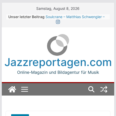
Skip
Samstag, August 8, 2026
to
Unser letzter Beitrag
Soulcrane – Matthias Schwengler –
content
Dark
Beth Hart beim Winterbach
Zeltspektakel 2026
Walter Trout Band beim Winterbach
Zeltspektakel 2026
The Cinelli Brothers beim
Winterbach Zeltspektakel 2026
Jazzreportagen.com
Jean-Michel Jarre bei den jazz open
Modena auf der Piazza Roma 2026
Online-Magazin und Bildagentur für Musik