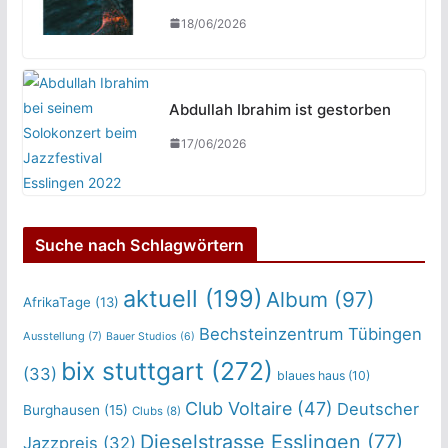
18/06/2026
Abdullah Ibrahim ist gestorben
17/06/2026
Suche nach Schlagwörtern
aktuell
(199)
Album
(97)
AfrikaTage
(13)
Bechsteinzentrum Tübingen
Ausstellung
(7)
Bauer Studios
(6)
bix stuttgart
(272)
(33)
blaues haus
(10)
Club Voltaire
(47)
Deutscher
Burghausen
(15)
Clubs
(8)
Dieselstrasse Esslingen
(77)
Jazzpreis
(32)