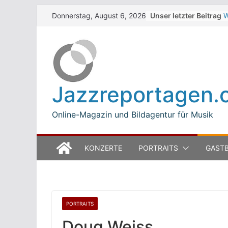
Skip
Unser letzter Beitrag
W
Donnerstag, August 6, 2026
to
Z
T
content
W
J
M
B
Jazzreportagen.
L
M
Online-Magazin und Bildagentur für Musik
KONZERTE
PORTRAITS
GASTB
PORTRAITS
Doug Weiss