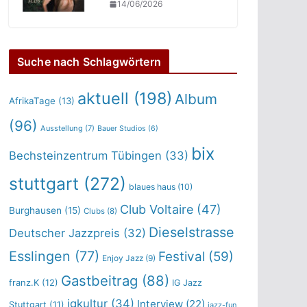
14/06/2026
Suche nach Schlagwörtern
aktuell
(198)
Album
AfrikaTage
(13)
(96)
Ausstellung
(7)
Bauer Studios
(6)
bix
Bechsteinzentrum Tübingen
(33)
stuttgart
(272)
blaues haus
(10)
Club Voltaire
(47)
Burghausen
(15)
Clubs
(8)
Dieselstrasse
Deutscher Jazzpreis
(32)
Esslingen
(77)
Festival
(59)
Enjoy Jazz
(9)
Gastbeitrag
(88)
franz.K
(12)
IG Jazz
igkultur
(34)
Interview
(22)
Stuttgart
(11)
jazz-fun