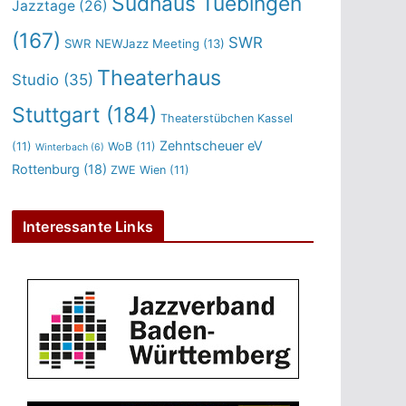
Sudhaus Tuebingen
Jazztage
(26)
(167)
SWR
SWR NEWJazz Meeting
(13)
Theaterhaus
Studio
(35)
Stuttgart
(184)
Theaterstübchen Kassel
Zehntscheuer eV
(11)
WoB
(11)
Winterbach
(6)
Rottenburg
(18)
ZWE Wien
(11)
Interessante Links