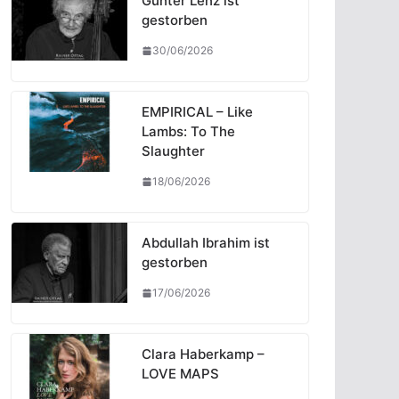
Günter Lenz ist
gestorben
30/06/2026
EMPIRICAL – Like
Lambs: To The
Slaughter
18/06/2026
Abdullah Ibrahim ist
gestorben
17/06/2026
Clara Haberkamp –
LOVE MAPS