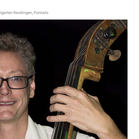
lgarten Reutlingen
,
Portraits