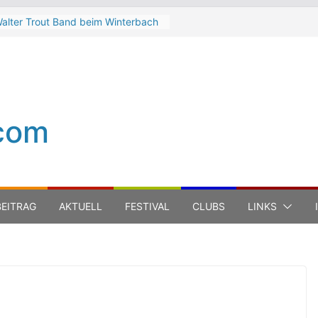
alter Trout Band beim Winterbach
eltspektakel 2026
he Cinelli Brothers beim
interbach Zeltspektakel 2026
ean-Michel Jarre bei den jazz open
odena auf der Piazza Roma 2026
eth Hart
com
uca Carboni bei den jazz open
odena auf der Piazza Roma 2026
EITRAG
AKTUELL
FESTIVAL
CLUBS
LINKS