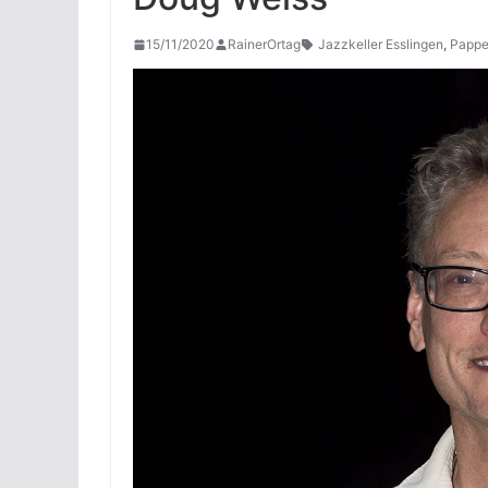
15/11/2020
RainerOrtag
Jazzkeller Esslingen
,
Pappe