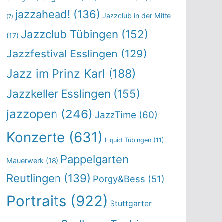
jazzahead!
(136)
Jazzclub in der Mitte
(7)
Jazzclub Tübingen
(152)
(17)
Jazzfestival Esslingen
(129)
Jazz im Prinz Karl
(188)
Jazzkeller Esslingen
(155)
jazzopen
(246)
JazzTime
(60)
Konzerte
(631)
Liquid Tübingen
(11)
Pappelgarten
Mauerwerk
(18)
Reutlingen
(139)
Porgy&Bess
(51)
Portraits
(922)
Stuttgarter