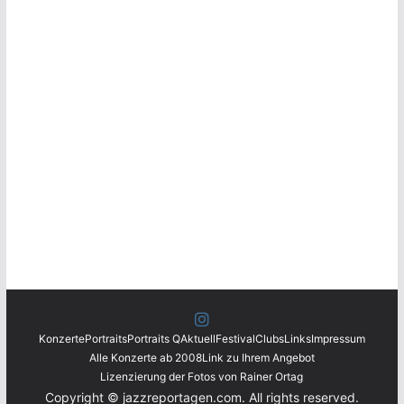
Konzerte
Portraits
Portraits Q
Aktuell
Festival
Clubs
Links
Impressum
Alle Konzerte ab 2008
Link zu Ihrem Angebot
Lizenzierung der Fotos von Rainer Ortag
Copyright © jazzreportagen.com. All rights reserved.