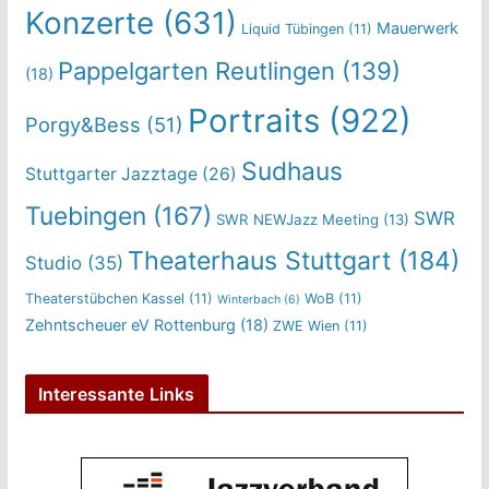
Konzerte
(631)
Mauerwerk
Liquid Tübingen
(11)
Pappelgarten Reutlingen
(139)
(18)
Portraits
(922)
Porgy&Bess
(51)
Sudhaus
Stuttgarter Jazztage
(26)
Tuebingen
(167)
SWR
SWR NEWJazz Meeting
(13)
Theaterhaus Stuttgart
(184)
Studio
(35)
Theaterstübchen Kassel
(11)
WoB
(11)
Winterbach
(6)
Zehntscheuer eV Rottenburg
(18)
ZWE Wien
(11)
Interessante Links