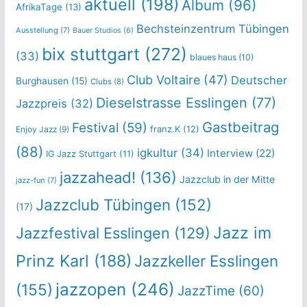
aktuell
(198)
Album
(96)
AfrikaTage
(13)
Bechsteinzentrum Tübingen
Ausstellung
(7)
Bauer Studios
(6)
bix stuttgart
(272)
(33)
blaues haus
(10)
Club Voltaire
(47)
Deutscher
Burghausen
(15)
Clubs
(8)
Dieselstrasse Esslingen
(77)
Jazzpreis
(32)
Gastbeitrag
Festival
(59)
franz.K
(12)
Enjoy Jazz
(9)
(88)
igkultur
(34)
Interview
(22)
IG Jazz Stuttgart
(11)
jazzahead!
(136)
Jazzclub in der Mitte
jazz-fun
(7)
Jazzclub Tübingen
(152)
(17)
Jazz im
Jazzfestival Esslingen
(129)
Prinz Karl
(188)
Jazzkeller Esslingen
jazzopen
(246)
(155)
JazzTime
(60)