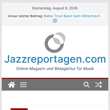
Skip
Donnerstag, August 6, 2026
to
Unser letzter Beitrag
Walter Trout Band beim Winterbach
content
Zeltspektakel 2026
The Cinelli Brothers beim
Winterbach Zeltspektakel 2026
Jean-Michel Jarre bei den jazz open
Modena auf der Piazza Roma 2026
Beth Hart
Luca Carboni bei den jazz open
Jazzreportagen.com
Modena auf der Piazza Roma 2026
Online-Magazin und Bildagentur für Musik