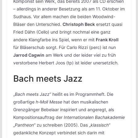
Komponist sein Werk, das bereits 2007 als CD erschien
– allerdings in anderer Besetzung als am 11. Oktober im
Sudhaus. Vor allem machen die beiden Woodwind-
Bläser den Unterschied.
Christoph Beck
ersetzt quasi
Fried Dähn (Cello) und bringt nochmal eine ganz
andere Klangfarbe ins Spiel, wenn er mit
Frank Kroll
für Bläserschub sorgt. Für Carlo Rizzi (perc) ist nun
Jarrod Cagwin
am Werk und der leider viel zu früh
verstorbene Herbert Joos (tp) ist leider unersetzlich.
Bach meets Jazz
„
Bach meets Jazz
“ heißt es im Programmheft. Die
großartige
h-Moll Messe
hat den musikalischen
Grenzgänger Bebelaar inspiriert und angeregt, als
Kompositionsauftrag der
Internationalen Bachakademie
„
Pantheon
“ zu schreiben (2005). Das „
klassisch
“
gedankliche Konzept verbindet sich darin mit