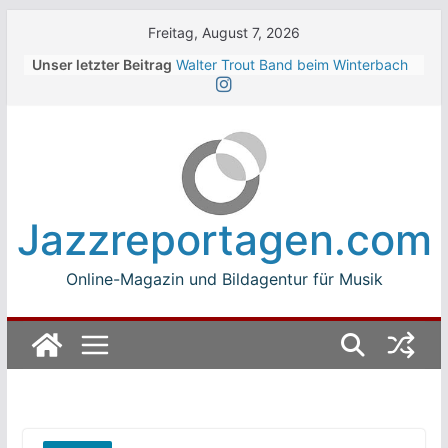
Skip
Freitag, August 7, 2026
to
Unser letzter Beitrag
Walter Trout Band beim Winterbach
content
Zeltspektakel 2026
The Cinelli Brothers beim
Winterbach Zeltspektakel 2026
Jean-Michel Jarre bei den jazz open
Modena auf der Piazza Roma 2026
Beth Hart
Luca Carboni bei den jazz open
Jazzreportagen.com
Modena auf der Piazza Roma 2026
Online-Magazin und Bildagentur für Musik