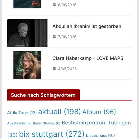
18/06/2026
Abdullah Ibrahim ist gestorben
17/06/2026
Clara Haberkamp – LOVE MAPS
14/06/2026
Suche nach Schlagwörtern
aktuell
(198)
Album
(96)
AfrikaTage
(13)
Bechsteinzentrum Tübingen
Ausstellung
(7)
Bauer Studios
(6)
bix stuttgart
(272)
(33)
blaues haus
(10)