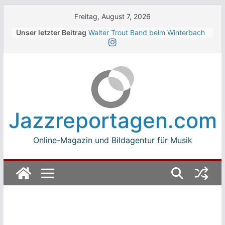
Skip
Freitag, August 7, 2026
to
Unser letzter Beitrag
Walter Trout Band beim Winterbach
content
Zeltspektakel 2026
The Cinelli Brothers beim
Winterbach Zeltspektakel 2026
Jean-Michel Jarre bei den jazz open
Modena auf der Piazza Roma 2026
Beth Hart
Luca Carboni bei den jazz open
Jazzreportagen.com
Modena auf der Piazza Roma 2026
Online-Magazin und Bildagentur für Musik