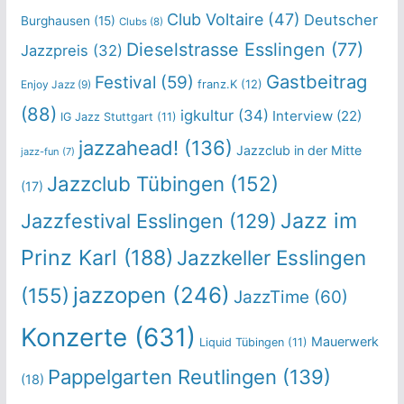
Club Voltaire
(47)
Deutscher
Burghausen
(15)
Clubs
(8)
Dieselstrasse Esslingen
(77)
Jazzpreis
(32)
Gastbeitrag
Festival
(59)
franz.K
(12)
Enjoy Jazz
(9)
(88)
igkultur
(34)
Interview
(22)
IG Jazz Stuttgart
(11)
jazzahead!
(136)
Jazzclub in der Mitte
jazz-fun
(7)
Jazzclub Tübingen
(152)
(17)
Jazz im
Jazzfestival Esslingen
(129)
Prinz Karl
(188)
Jazzkeller Esslingen
jazzopen
(246)
(155)
JazzTime
(60)
Konzerte
(631)
Mauerwerk
Liquid Tübingen
(11)
Pappelgarten Reutlingen
(139)
(18)