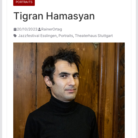
PORTRAITS
Tigran Hamasyan
20/10/2023
RainerOrtag
Jazzfestival Esslingen
,
Portraits
,
Theaterhaus Stuttgart