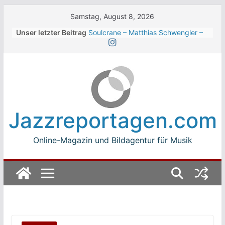
Skip
Samstag, August 8, 2026
to
Unser letzter Beitrag
Soulcrane – Matthias Schwengler –
content
Dark
Beth Hart beim Winterbach
Zeltspektakel 2026
Walter Trout Band beim Winterbach
Zeltspektakel 2026
The Cinelli Brothers beim
Winterbach Zeltspektakel 2026
Jazzreportagen.com
Jean-Michel Jarre bei den jazz open
Modena auf der Piazza Roma 2026
Online-Magazin und Bildagentur für Musik