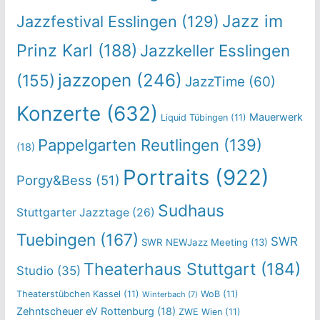
Jazz im
Jazzfestival Esslingen
(129)
Prinz Karl
(188)
Jazzkeller Esslingen
jazzopen
(246)
(155)
JazzTime
(60)
Konzerte
(632)
Mauerwerk
Liquid Tübingen
(11)
Pappelgarten Reutlingen
(139)
(18)
Portraits
(922)
Porgy&Bess
(51)
Sudhaus
Stuttgarter Jazztage
(26)
Tuebingen
(167)
SWR
SWR NEWJazz Meeting
(13)
Theaterhaus Stuttgart
(184)
Studio
(35)
Theaterstübchen Kassel
(11)
WoB
(11)
Winterbach
(7)
Zehntscheuer eV Rottenburg
(18)
ZWE Wien
(11)