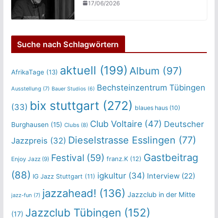
17/06/2026
Suche nach Schlagwörtern
aktuell
(199)
Album
(97)
AfrikaTage
(13)
Bechsteinzentrum Tübingen
Ausstellung
(7)
Bauer Studios
(6)
bix stuttgart
(272)
(33)
blaues haus
(10)
Club Voltaire
(47)
Deutscher
Burghausen
(15)
Clubs
(8)
Dieselstrasse Esslingen
(77)
Jazzpreis
(32)
Gastbeitrag
Festival
(59)
franz.K
(12)
Enjoy Jazz
(9)
(88)
igkultur
(34)
Interview
(22)
IG Jazz Stuttgart
(11)
jazzahead!
(136)
Jazzclub in der Mitte
jazz-fun
(7)
Jazzclub Tübingen
(152)
(17)