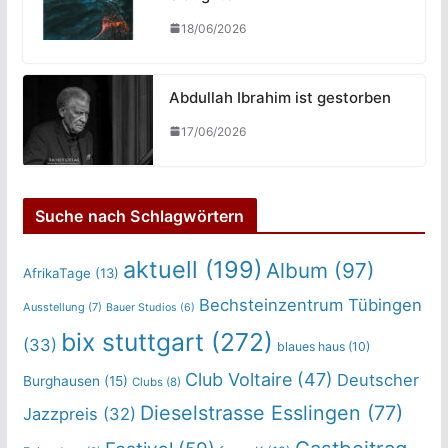
18/06/2026
Abdullah Ibrahim ist gestorben
17/06/2026
Suche nach Schlagwörtern
aktuell
(199)
Album
(97)
AfrikaTage
(13)
Bechsteinzentrum Tübingen
Ausstellung
(7)
Bauer Studios
(6)
bix stuttgart
(272)
(33)
blaues haus
(10)
Club Voltaire
(47)
Deutscher
Burghausen
(15)
Clubs
(8)
Dieselstrasse Esslingen
(77)
Jazzpreis
(32)