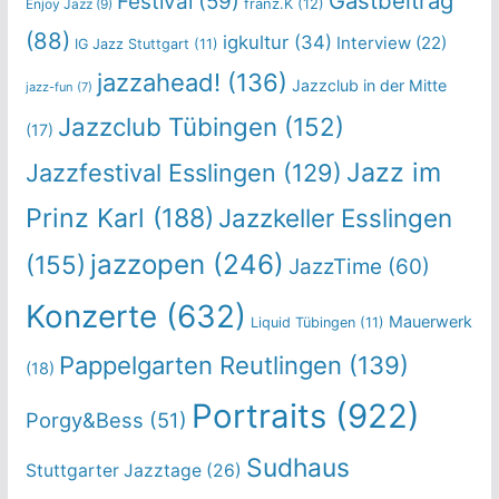
Gastbeitrag
Festival
(59)
franz.K
(12)
Enjoy Jazz
(9)
(88)
igkultur
(34)
Interview
(22)
IG Jazz Stuttgart
(11)
jazzahead!
(136)
Jazzclub in der Mitte
jazz-fun
(7)
Jazzclub Tübingen
(152)
(17)
Jazz im
Jazzfestival Esslingen
(129)
Prinz Karl
(188)
Jazzkeller Esslingen
jazzopen
(246)
(155)
JazzTime
(60)
Konzerte
(632)
Mauerwerk
Liquid Tübingen
(11)
Pappelgarten Reutlingen
(139)
(18)
Portraits
(922)
Porgy&Bess
(51)
Sudhaus
Stuttgarter Jazztage
(26)