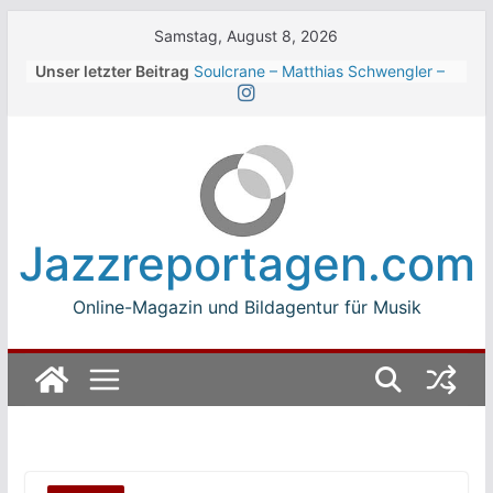
Skip
Samstag, August 8, 2026
to
Unser letzter Beitrag
Soulcrane – Matthias Schwengler –
content
Dark
Beth Hart beim Winterbach
Zeltspektakel 2026
Walter Trout Band beim Winterbach
Zeltspektakel 2026
The Cinelli Brothers beim
Winterbach Zeltspektakel 2026
Jazzreportagen.com
Jean-Michel Jarre bei den jazz open
Modena auf der Piazza Roma 2026
Online-Magazin und Bildagentur für Musik