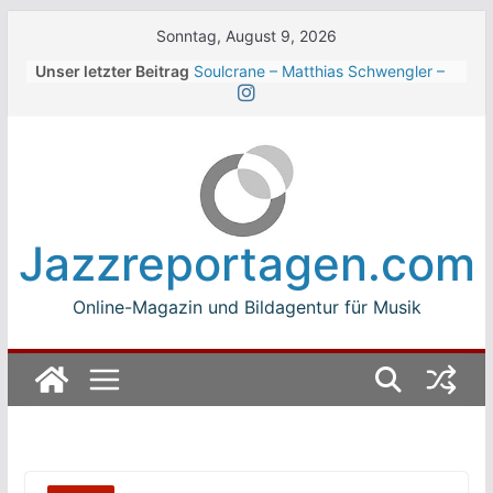
Skip
Sonntag, August 9, 2026
to
Unser letzter Beitrag
Soulcrane – Matthias Schwengler –
content
Dark
Beth Hart beim Winterbach
Zeltspektakel 2026
Walter Trout Band beim Winterbach
Zeltspektakel 2026
The Cinelli Brothers beim
Winterbach Zeltspektakel 2026
Jazzreportagen.com
Jean-Michel Jarre bei den jazz open
Modena auf der Piazza Roma 2026
Online-Magazin und Bildagentur für Musik