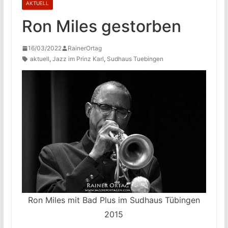
AKTUELL
Ron Miles gestorben
16/03/2022
RainerOrtag
aktuell
,
Jazz im Prinz Karl
,
Sudhaus Tuebingen
Ron Miles mit Bad Plus im Sudhaus Tübingen
2015