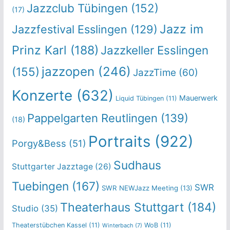
Jazzclub Tübingen
(152)
(17)
Jazz im
Jazzfestival Esslingen
(129)
Prinz Karl
(188)
Jazzkeller Esslingen
jazzopen
(246)
(155)
JazzTime
(60)
Konzerte
(632)
Mauerwerk
Liquid Tübingen
(11)
Pappelgarten Reutlingen
(139)
(18)
Portraits
(922)
Porgy&Bess
(51)
Sudhaus
Stuttgarter Jazztage
(26)
Tuebingen
(167)
SWR
SWR NEWJazz Meeting
(13)
Theaterhaus Stuttgart
(184)
Studio
(35)
Theaterstübchen Kassel
(11)
WoB
(11)
Winterbach
(7)