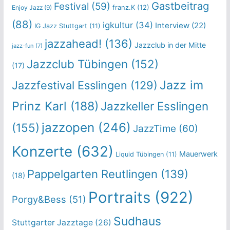
Gastbeitrag
Festival
(59)
franz.K
(12)
Enjoy Jazz
(9)
(88)
igkultur
(34)
Interview
(22)
IG Jazz Stuttgart
(11)
jazzahead!
(136)
Jazzclub in der Mitte
jazz-fun
(7)
Jazzclub Tübingen
(152)
(17)
Jazz im
Jazzfestival Esslingen
(129)
Prinz Karl
(188)
Jazzkeller Esslingen
jazzopen
(246)
(155)
JazzTime
(60)
Konzerte
(632)
Mauerwerk
Liquid Tübingen
(11)
Pappelgarten Reutlingen
(139)
(18)
Portraits
(922)
Porgy&Bess
(51)
Sudhaus
Stuttgarter Jazztage
(26)