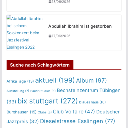
18/06/2026
Abdullah Ibrahim ist gestorben
17/06/2026
Suche nach Schlagwörtern
aktuell
(199)
Album
(97)
AfrikaTage
(13)
Bechsteinzentrum Tübingen
Ausstellung
(7)
Bauer Studios
(6)
bix stuttgart
(272)
(33)
blaues haus
(10)
Club Voltaire
(47)
Deutscher
Burghausen
(15)
Clubs
(8)
Dieselstrasse Esslingen
(77)
Jazzpreis
(32)