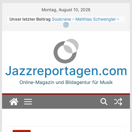
Skip
Montag, August 10, 2026
to
Unser letzter Beitrag
Soulcrane – Matthias Schwengler –
content
Dark
Beth Hart beim Winterbach
Zeltspektakel 2026
Walter Trout Band beim Winterbach
Zeltspektakel 2026
The Cinelli Brothers beim
Winterbach Zeltspektakel 2026
Jazzreportagen.com
Jean-Michel Jarre bei den jazz open
Modena auf der Piazza Roma 2026
Online-Magazin und Bildagentur für Musik