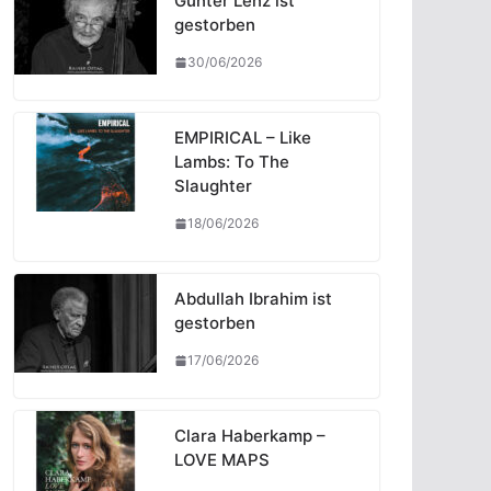
Günter Lenz ist
gestorben
30/06/2026
EMPIRICAL – Like
Lambs: To The
Slaughter
18/06/2026
Abdullah Ibrahim ist
gestorben
17/06/2026
Clara Haberkamp –
LOVE MAPS