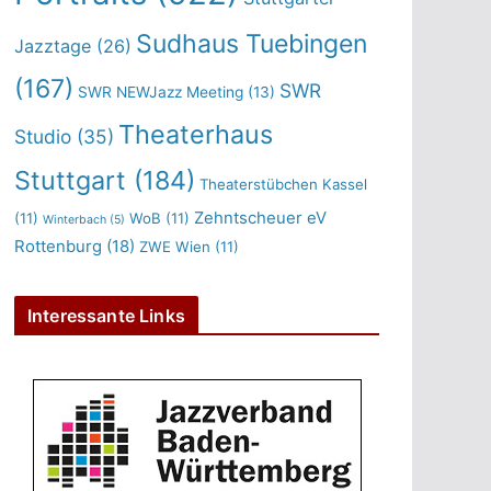
Sudhaus Tuebingen
Jazztage
(26)
(167)
SWR
SWR NEWJazz Meeting
(13)
Theaterhaus
Studio
(35)
Stuttgart
(184)
Theaterstübchen Kassel
Zehntscheuer eV
(11)
WoB
(11)
Winterbach
(5)
Rottenburg
(18)
ZWE Wien
(11)
Interessante Links