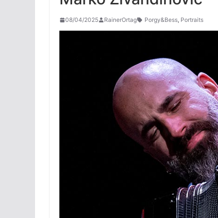
08/04/2025
RainerOrtag
Porgy&Bess
,
Portraits