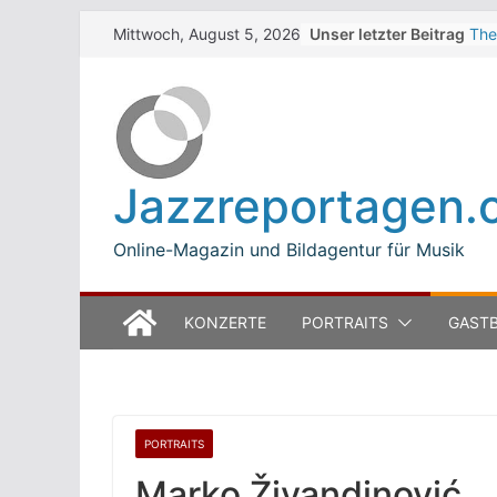
Skip
Unser letzter Beitrag
The
Mittwoch, August 5, 2026
to
Win
Jea
content
Mod
Bet
Luc
Mod
Jazzreportagen.
The
Ope
Online-Magazin und Bildagentur für Musik
KONZERTE
PORTRAITS
GASTB
PORTRAITS
Marko Živandinović