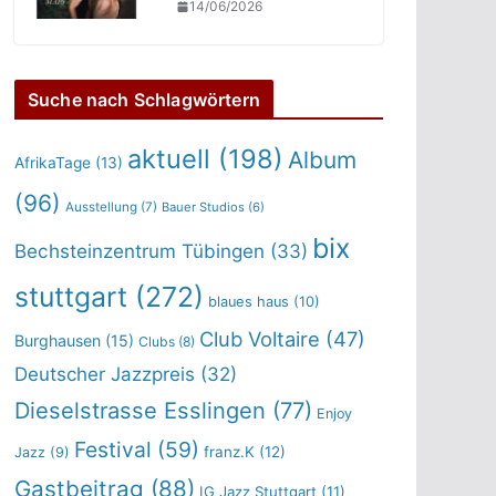
14/06/2026
Suche nach Schlagwörtern
aktuell
(198)
Album
AfrikaTage
(13)
(96)
Ausstellung
(7)
Bauer Studios
(6)
bix
Bechsteinzentrum Tübingen
(33)
stuttgart
(272)
blaues haus
(10)
Club Voltaire
(47)
Burghausen
(15)
Clubs
(8)
Deutscher Jazzpreis
(32)
Dieselstrasse Esslingen
(77)
Enjoy
Festival
(59)
franz.K
(12)
Jazz
(9)
Gastbeitrag
(88)
IG Jazz Stuttgart
(11)