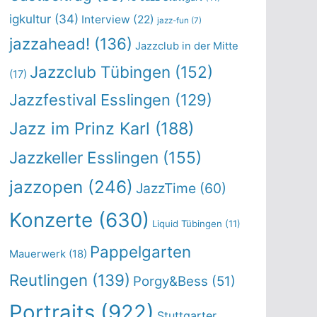
igkultur
(34)
Interview
(22)
jazz-fun
(7)
jazzahead!
(136)
Jazzclub in der Mitte
Jazzclub Tübingen
(152)
(17)
Jazzfestival Esslingen
(129)
Jazz im Prinz Karl
(188)
Jazzkeller Esslingen
(155)
jazzopen
(246)
JazzTime
(60)
Konzerte
(630)
Liquid Tübingen
(11)
Pappelgarten
Mauerwerk
(18)
Reutlingen
(139)
Porgy&Bess
(51)
Portraits
(922)
Stuttgarter