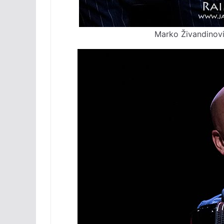
Marko Živandinov