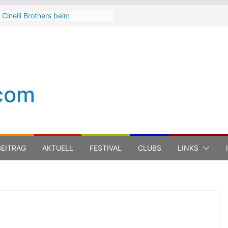
 Cinelli Brothers beim
terbach Zeltspektakel 2026
n-Michel Jarre bei den jazz open
ena auf der Piazza Roma 2026
h Hart
a Carboni bei den jazz open
ena auf der Piazza Roma 2026
com
 Boss Hoss bei den KSK Music
n Ludwigsburg 2026
EITRAG
AKTUELL
FESTIVAL
CLUBS
LINKS