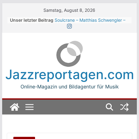
Skip
Samstag, August 8, 2026
to
Unser letzter Beitrag
Soulcrane – Matthias Schwengler –
content
Dark
Beth Hart beim Winterbach
Zeltspektakel 2026
Walter Trout Band beim Winterbach
Zeltspektakel 2026
The Cinelli Brothers beim
Winterbach Zeltspektakel 2026
Jazzreportagen.com
Jean-Michel Jarre bei den jazz open
Modena auf der Piazza Roma 2026
Online-Magazin und Bildagentur für Musik