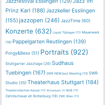
Jazz im
Jazzfestival Esslingen
(129)
Prinz Karl
(188)
Jazzkeller Esslingen
jazzopen
(246)
(155)
JazzTime
(60)
Konzerte
(632)
Mauerwerk
Liquid Tübingen
(11)
Pappelgarten Reutlingen
(139)
(18)
Portraits
(922)
Porgy&Bess
(51)
Sudhaus
Stuttgarter Jazztage
(26)
Tuebingen
(167)
SWR
SWR NEWJazz Meeting
(13)
Theaterhaus Stuttgart
(184)
Studio
(35)
Theaterstübchen Kassel
(11)
WoB
(11)
Winterbach
(7)
Zehntscheuer eV Rottenburg
(18)
ZWE Wien
(11)