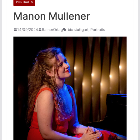
PORTRAITS
Manon Mullener
14/09/2024
RainerOrtag
bix stuttgart
,
Portraits