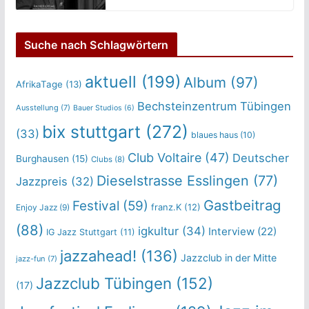
Suche nach Schlagwörtern
aktuell
(199)
Album
(97)
AfrikaTage
(13)
Bechsteinzentrum Tübingen
Ausstellung
(7)
Bauer Studios
(6)
bix stuttgart
(272)
(33)
blaues haus
(10)
Club Voltaire
(47)
Deutscher
Burghausen
(15)
Clubs
(8)
Dieselstrasse Esslingen
(77)
Jazzpreis
(32)
Gastbeitrag
Festival
(59)
franz.K
(12)
Enjoy Jazz
(9)
(88)
igkultur
(34)
Interview
(22)
IG Jazz Stuttgart
(11)
jazzahead!
(136)
Jazzclub in der Mitte
jazz-fun
(7)
Jazzclub Tübingen
(152)
(17)