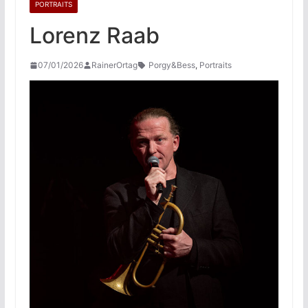
PORTRAITS
Lorenz Raab
07/01/2026
RainerOrtag
Porgy&Bess
,
Portraits