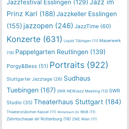
Jazz im
Jazzfestival Esslingen
(129)
Prinz Karl
(188)
Jazzkeller Esslingen
jazzopen
(246)
(155)
JazzTime
(60)
Konzerte
(631)
Mauerwerk
Liquid Tübingen
(11)
Pappelgarten Reutlingen
(139)
(18)
Portraits
(922)
Porgy&Bess
(51)
Sudhaus
Stuttgarter Jazztage
(26)
Tuebingen
(167)
SWR
SWR NEWJazz Meeting
(13)
Theaterhaus Stuttgart
(184)
Studio
(35)
Theaterstübchen Kassel
(11)
WoB
(11)
Winterbach
(6)
Zehntscheuer eV Rottenburg
(18)
ZWE Wien
(11)