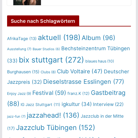
Suche nach Schlagwörtern
aktuell
(198)
Album
(96)
AfrikaTage
(13)
Bechsteinzentrum Tübingen
Ausstellung
(7)
Bauer Studios
(6)
bix stuttgart
(272)
(33)
blaues haus
(10)
Club Voltaire
(47)
Deutscher
Burghausen
(15)
Clubs
(8)
Dieselstrasse Esslingen
(77)
Jazzpreis
(32)
Gastbeitrag
Festival
(59)
franz.K
(12)
Enjoy Jazz
(9)
(88)
igkultur
(34)
Interview
(22)
IG Jazz Stuttgart
(11)
jazzahead!
(136)
Jazzclub in der Mitte
jazz-fun
(7)
Jazzclub Tübingen
(152)
(17)