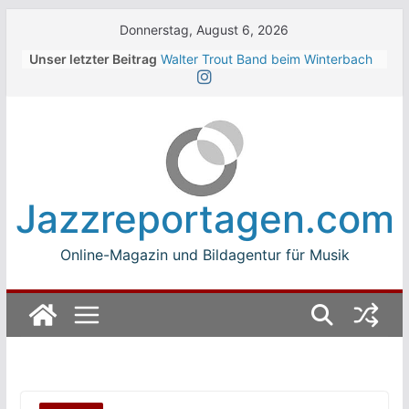
Skip
Donnerstag, August 6, 2026
to
Unser letzter Beitrag
Walter Trout Band beim Winterbach
content
Zeltspektakel 2026
The Cinelli Brothers beim
Winterbach Zeltspektakel 2026
Jean-Michel Jarre bei den jazz open
Modena auf der Piazza Roma 2026
Beth Hart
Luca Carboni bei den jazz open
Jazzreportagen.com
Modena auf der Piazza Roma 2026
Online-Magazin und Bildagentur für Musik