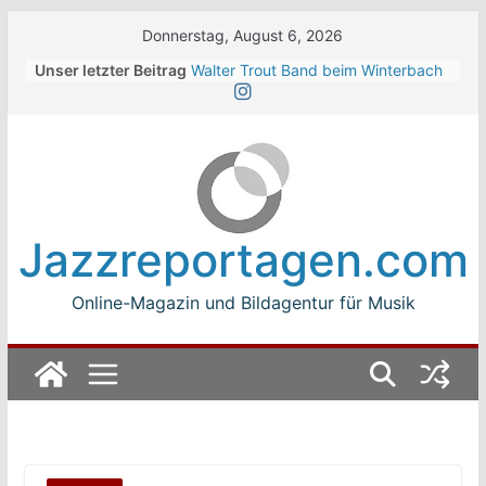
Skip
Donnerstag, August 6, 2026
to
Unser letzter Beitrag
Walter Trout Band beim Winterbach
content
Zeltspektakel 2026
The Cinelli Brothers beim
Winterbach Zeltspektakel 2026
Jean-Michel Jarre bei den jazz open
Modena auf der Piazza Roma 2026
Beth Hart
Luca Carboni bei den jazz open
Jazzreportagen.com
Modena auf der Piazza Roma 2026
Online-Magazin und Bildagentur für Musik