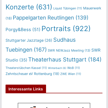
Konzerte
(631)
Mauerwerk
Liquid Tübingen
(11)
Pappelgarten Reutlingen
(139)
(18)
Portraits
(922)
Porgy&Bess
(51)
Sudhaus
Stuttgarter Jazztage
(26)
Tuebingen
(167)
SWR
SWR NEWJazz Meeting
(13)
Theaterhaus Stuttgart
(184)
Studio
(35)
Theaterstübchen Kassel
(11)
WoB
(11)
Winterbach
(6)
Zehntscheuer eV Rottenburg
(18)
ZWE Wien
(11)
Interessante Links