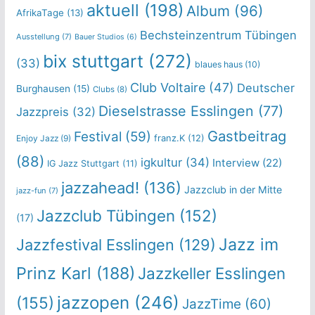
aktuell
(198)
Album
(96)
AfrikaTage
(13)
Bechsteinzentrum Tübingen
Ausstellung
(7)
Bauer Studios
(6)
bix stuttgart
(272)
(33)
blaues haus
(10)
Club Voltaire
(47)
Deutscher
Burghausen
(15)
Clubs
(8)
Dieselstrasse Esslingen
(77)
Jazzpreis
(32)
Gastbeitrag
Festival
(59)
franz.K
(12)
Enjoy Jazz
(9)
(88)
igkultur
(34)
Interview
(22)
IG Jazz Stuttgart
(11)
jazzahead!
(136)
Jazzclub in der Mitte
jazz-fun
(7)
Jazzclub Tübingen
(152)
(17)
Jazz im
Jazzfestival Esslingen
(129)
Prinz Karl
(188)
Jazzkeller Esslingen
jazzopen
(246)
(155)
JazzTime
(60)