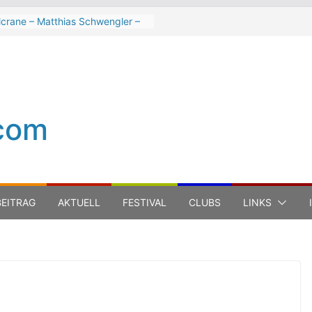
lcrane – Matthias Schwengler –
k
h Hart beim Winterbach
tspektakel 2026
ter Trout Band beim Winterbach
tspektakel 2026
Cinelli Brothers beim
com
terbach Zeltspektakel 2026
n-Michel Jarre bei den jazz open
ena auf der Piazza Roma 2026
EITRAG
AKTUELL
FESTIVAL
CLUBS
LINKS