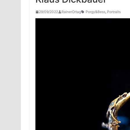
29/09/2022
RainerOrtag
Porgy&Bess
,
Portraits