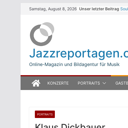
Skip
Unser letzter Beitrag
Sou
Samstag, August 8, 2026
to
Dar
Bet
content
Zel
Wal
Zel
The 
Jazzreportagen.
Win
Jea
Mod
Online-Magazin und Bildagentur für Musik
KONZERTE
PORTRAITS
GASTB
PORTRAITS
Klaus Dickbauer