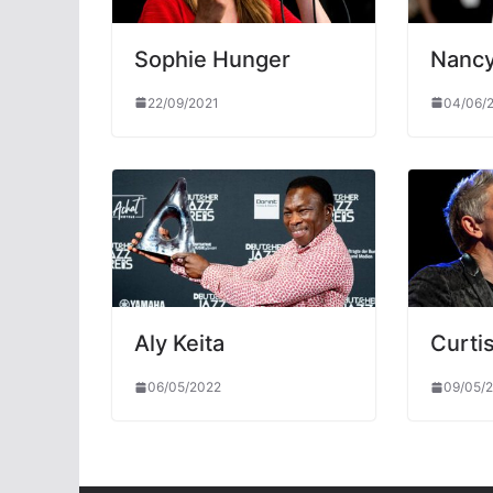
Sophie Hunger
Nancy
22/09/2021
04/06/
Aly Keita
Curtis
06/05/2022
09/05/