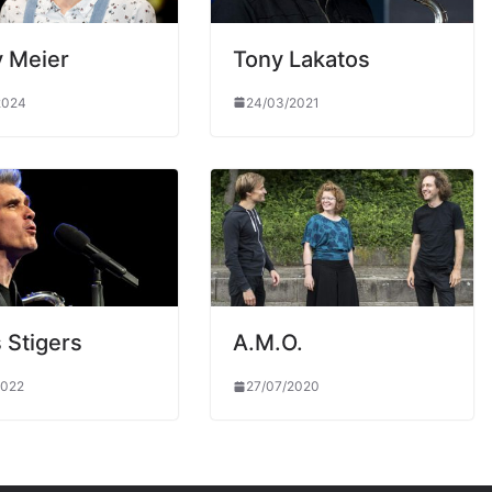
 Meier
Tony Lakatos
2024
24/03/2021
 Stigers
A.M.O.
2022
27/07/2020