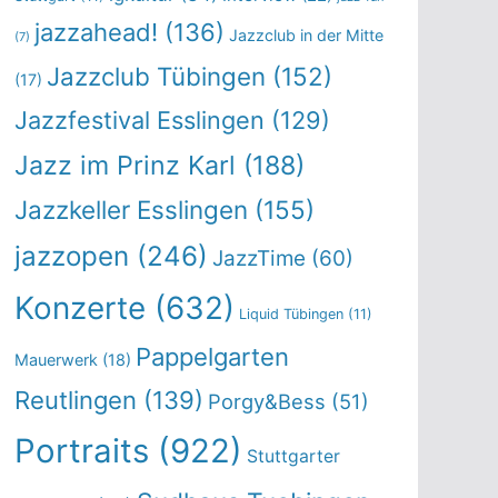
jazzahead!
(136)
Jazzclub in der Mitte
(7)
Jazzclub Tübingen
(152)
(17)
Jazzfestival Esslingen
(129)
Jazz im Prinz Karl
(188)
Jazzkeller Esslingen
(155)
jazzopen
(246)
JazzTime
(60)
Konzerte
(632)
Liquid Tübingen
(11)
Pappelgarten
Mauerwerk
(18)
Reutlingen
(139)
Porgy&Bess
(51)
Portraits
(922)
Stuttgarter