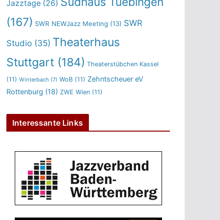
Sudhaus Tuebingen
Jazztage
(26)
(167)
SWR
SWR NEWJazz Meeting
(13)
Theaterhaus
Studio
(35)
Stuttgart
(184)
Theaterstübchen Kassel
Zehntscheuer eV
(11)
WoB
(11)
Winterbach
(7)
Rottenburg
(18)
ZWE Wien
(11)
Interessante Links