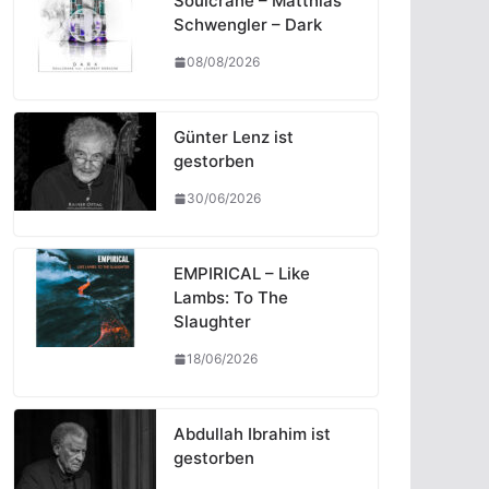
Soulcrane – Matthias
Schwengler – Dark
08/08/2026
Günter Lenz ist
gestorben
30/06/2026
EMPIRICAL – Like
Lambs: To The
Slaughter
18/06/2026
Abdullah Ibrahim ist
gestorben