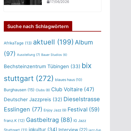
17/06/2026
Suche nach Schlagwörtern
aktuell
(199)
Album
AfrikaTage
(13)
(97)
Ausstellung
(7)
Bauer Studios
(6)
bix
Bechsteinzentrum Tübingen
(33)
stuttgart
(272)
blaues haus
(10)
Club Voltaire
(47)
Burghausen
(15)
Clubs
(8)
Dieselstrasse
Deutscher Jazzpreis
(32)
Esslingen
(77)
Festival
(59)
Enjoy Jazz
(9)
Gastbeitrag
(88)
franz.K
(12)
IG Jazz
igkultur
(34)
Interview
(22)
Stuttgart
(11)
jazz-fun