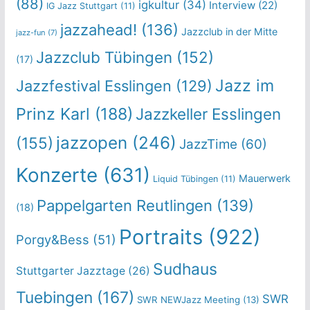
(88)
igkultur
(34)
Interview
(22)
IG Jazz Stuttgart
(11)
jazzahead!
(136)
Jazzclub in der Mitte
jazz-fun
(7)
Jazzclub Tübingen
(152)
(17)
Jazz im
Jazzfestival Esslingen
(129)
Prinz Karl
(188)
Jazzkeller Esslingen
jazzopen
(246)
(155)
JazzTime
(60)
Konzerte
(631)
Mauerwerk
Liquid Tübingen
(11)
Pappelgarten Reutlingen
(139)
(18)
Portraits
(922)
Porgy&Bess
(51)
Sudhaus
Stuttgarter Jazztage
(26)
Tuebingen
(167)
SWR
SWR NEWJazz Meeting
(13)