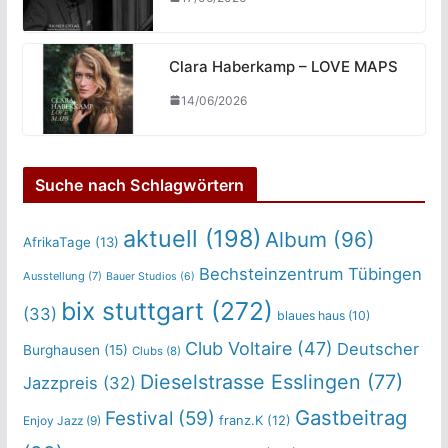
Clara Haberkamp – LOVE MAPS
14/06/2026
Suche nach Schlagwörtern
aktuell
(198)
Album
(96)
AfrikaTage
(13)
Bechsteinzentrum Tübingen
Ausstellung
(7)
Bauer Studios
(6)
bix stuttgart
(272)
(33)
blaues haus
(10)
Club Voltaire
(47)
Deutscher
Burghausen
(15)
Clubs
(8)
Dieselstrasse Esslingen
(77)
Jazzpreis
(32)
Gastbeitrag
Festival
(59)
franz.K
(12)
Enjoy Jazz
(9)