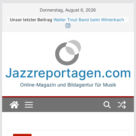
Skip
Donnerstag, August 6, 2026
to
Unser letzter Beitrag
Walter Trout Band beim Winterbach
content
Zeltspektakel 2026
The Cinelli Brothers beim
Winterbach Zeltspektakel 2026
Jean-Michel Jarre bei den jazz open
Modena auf der Piazza Roma 2026
Beth Hart
Luca Carboni bei den jazz open
Jazzreportagen.com
Modena auf der Piazza Roma 2026
Online-Magazin und Bildagentur für Musik