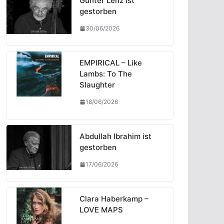
Günter Lenz ist
gestorben
30/06/2026
EMPIRICAL – Like
Lambs: To The
Slaughter
18/06/2026
Abdullah Ibrahim ist
gestorben
17/06/2026
Clara Haberkamp –
LOVE MAPS