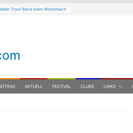
alter Trout Band beim Winterbach
eltspektakel 2026
he Cinelli Brothers beim
interbach Zeltspektakel 2026
ean-Michel Jarre bei den jazz open
odena auf der Piazza Roma 2026
eth Hart
com
uca Carboni bei den jazz open
odena auf der Piazza Roma 2026
EITRAG
AKTUELL
FESTIVAL
CLUBS
LINKS