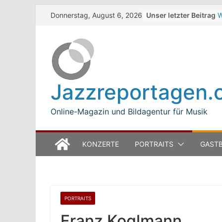
Skip
Unser letzter Beitrag
W
Donnerstag, August 6, 2026
to
Z
T
content
W
J
M
B
Jazzreportagen.
L
M
Online-Magazin und Bildagentur für Musik
KONZERTE
PORTRAITS
GASTB
PORTRAITS
Franz Koglmann