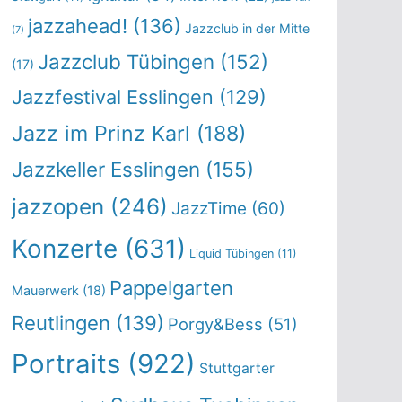
jazzahead!
(136)
Jazzclub in der Mitte
(7)
Jazzclub Tübingen
(152)
(17)
Jazzfestival Esslingen
(129)
Jazz im Prinz Karl
(188)
Jazzkeller Esslingen
(155)
jazzopen
(246)
JazzTime
(60)
Konzerte
(631)
Liquid Tübingen
(11)
Pappelgarten
Mauerwerk
(18)
Reutlingen
(139)
Porgy&Bess
(51)
Portraits
(922)
Stuttgarter