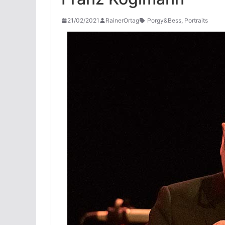
21/02/2021
RainerOrtag
Porgy&Bess
,
Portraits