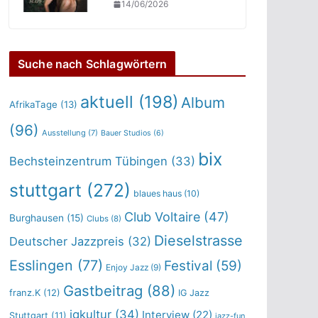
14/06/2026
Suche nach Schlagwörtern
aktuell
(198)
Album
AfrikaTage
(13)
(96)
Ausstellung
(7)
Bauer Studios
(6)
bix
Bechsteinzentrum Tübingen
(33)
stuttgart
(272)
blaues haus
(10)
Club Voltaire
(47)
Burghausen
(15)
Clubs
(8)
Dieselstrasse
Deutscher Jazzpreis
(32)
Esslingen
(77)
Festival
(59)
Enjoy Jazz
(9)
Gastbeitrag
(88)
franz.K
(12)
IG Jazz
igkultur
(34)
Interview
(22)
Stuttgart
(11)
jazz-fun