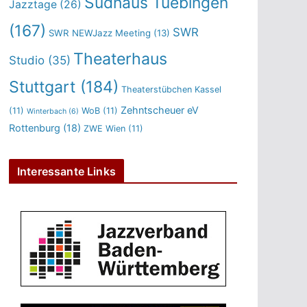
Sudhaus Tuebingen
Jazztage
(26)
(167)
SWR
SWR NEWJazz Meeting
(13)
Theaterhaus
Studio
(35)
Stuttgart
(184)
Theaterstübchen Kassel
Zehntscheuer eV
(11)
WoB
(11)
Winterbach
(6)
Rottenburg
(18)
ZWE Wien
(11)
Interessante Links