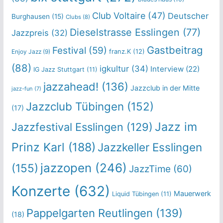
Club Voltaire
(47)
Deutscher
Burghausen
(15)
Clubs
(8)
Dieselstrasse Esslingen
(77)
Jazzpreis
(32)
Gastbeitrag
Festival
(59)
franz.K
(12)
Enjoy Jazz
(9)
(88)
igkultur
(34)
Interview
(22)
IG Jazz Stuttgart
(11)
jazzahead!
(136)
Jazzclub in der Mitte
jazz-fun
(7)
Jazzclub Tübingen
(152)
(17)
Jazz im
Jazzfestival Esslingen
(129)
Prinz Karl
(188)
Jazzkeller Esslingen
jazzopen
(246)
(155)
JazzTime
(60)
Konzerte
(632)
Mauerwerk
Liquid Tübingen
(11)
Pappelgarten Reutlingen
(139)
(18)