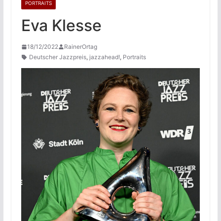
PORTRAITS
Eva Klesse
18/12/2022
RainerOrtag
Deutscher Jazzpreis
,
jazzahead!
,
Portraits