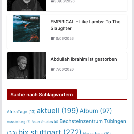
30/06/2026
EMPIRICAL – Like Lambs: To The
Slaughter
18/06/2026
Abdullah Ibrahim ist gestorben
17/06/2026
Suche nach Schlagwörtern
aktuell
(199)
Album
(97)
AfrikaTage
(13)
Bechsteinzentrum Tübingen
Ausstellung
(7)
Bauer Studios
(6)
bix stuttgart
(272)
(33)
blaues haus
(10)