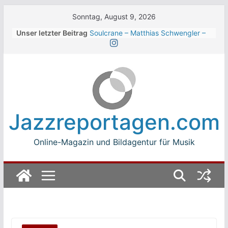
Skip
Sonntag, August 9, 2026
to
Unser letzter Beitrag
Soulcrane – Matthias Schwengler –
content
Dark
Beth Hart beim Winterbach
Zeltspektakel 2026
Walter Trout Band beim Winterbach
Zeltspektakel 2026
The Cinelli Brothers beim
Winterbach Zeltspektakel 2026
Jazzreportagen.com
Jean-Michel Jarre bei den jazz open
Modena auf der Piazza Roma 2026
Online-Magazin und Bildagentur für Musik