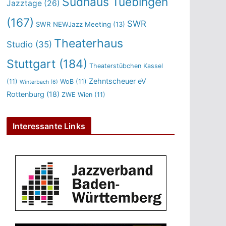
Sudhaus Tuebingen
Jazztage
(26)
(167)
SWR
SWR NEWJazz Meeting
(13)
Theaterhaus
Studio
(35)
Stuttgart
(184)
Theaterstübchen Kassel
Zehntscheuer eV
(11)
WoB
(11)
Winterbach
(6)
Rottenburg
(18)
ZWE Wien
(11)
Interessante Links