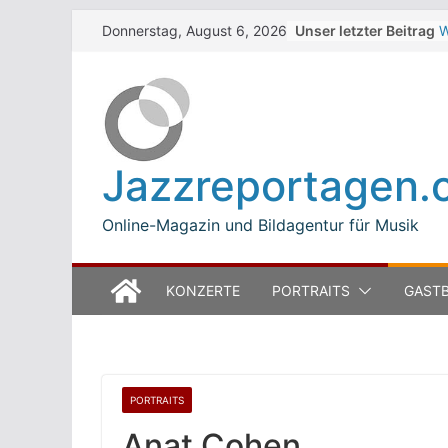
Skip
Unser letzter Beitrag
W
Donnerstag, August 6, 2026
to
Z
T
content
W
J
M
B
Jazzreportagen.
L
M
Online-Magazin und Bildagentur für Musik
KONZERTE
PORTRAITS
GASTB
PORTRAITS
Anat Cohen