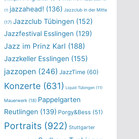
jazzahead!
(136)
Jazzclub in der Mitte
(7)
Jazzclub Tübingen
(152)
(17)
Jazzfestival Esslingen
(129)
Jazz im Prinz Karl
(188)
Jazzkeller Esslingen
(155)
jazzopen
(246)
JazzTime
(60)
Konzerte
(631)
Liquid Tübingen
(11)
Pappelgarten
Mauerwerk
(18)
Reutlingen
(139)
Porgy&Bess
(51)
Portraits
(922)
Stuttgarter