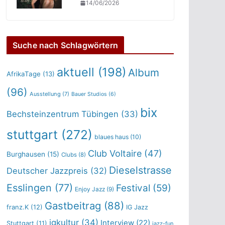
14/06/2026
Suche nach Schlagwörtern
aktuell
(198)
Album
AfrikaTage
(13)
(96)
Ausstellung
(7)
Bauer Studios
(6)
bix
Bechsteinzentrum Tübingen
(33)
stuttgart
(272)
blaues haus
(10)
Club Voltaire
(47)
Burghausen
(15)
Clubs
(8)
Dieselstrasse
Deutscher Jazzpreis
(32)
Esslingen
(77)
Festival
(59)
Enjoy Jazz
(9)
Gastbeitrag
(88)
franz.K
(12)
IG Jazz
igkultur
(34)
Interview
(22)
Stuttgart
(11)
jazz-fun