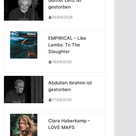
Günter Lenz ist
gestorben
30/06/2026
EMPIRICAL – Like
Lambs: To The
Slaughter
18/06/2026
Abdullah Ibrahim ist
gestorben
17/06/2026
Clara Haberkamp –
LOVE MAPS