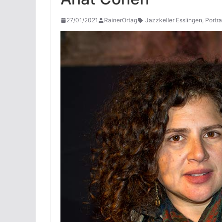
27/01/2021
RainerOrtag
Jazzkeller Esslingen
,
Portra