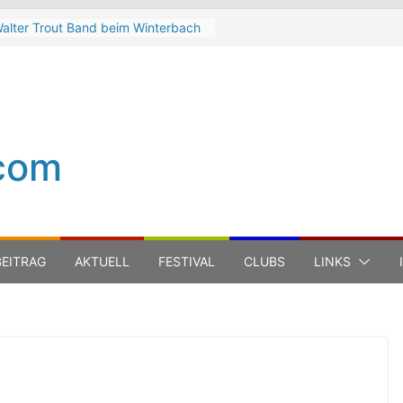
alter Trout Band beim Winterbach
eltspektakel 2026
he Cinelli Brothers beim
interbach Zeltspektakel 2026
ean-Michel Jarre bei den jazz open
odena auf der Piazza Roma 2026
eth Hart
com
uca Carboni bei den jazz open
odena auf der Piazza Roma 2026
EITRAG
AKTUELL
FESTIVAL
CLUBS
LINKS