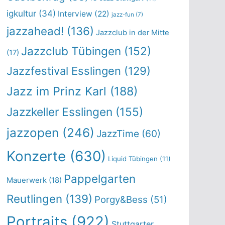
igkultur
(34)
Interview
(22)
jazz-fun
(7)
jazzahead!
(136)
Jazzclub in der Mitte
Jazzclub Tübingen
(152)
(17)
Jazzfestival Esslingen
(129)
Jazz im Prinz Karl
(188)
Jazzkeller Esslingen
(155)
jazzopen
(246)
JazzTime
(60)
Konzerte
(630)
Liquid Tübingen
(11)
Pappelgarten
Mauerwerk
(18)
Reutlingen
(139)
Porgy&Bess
(51)
Portraits
(922)
Stuttgarter