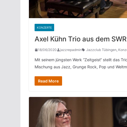
KONZERTE
Axel Kühn Trio aus dem SWR
18/06/2020
jazzrepadmin
Jazzclub Tübingen
,
Konz
Mit seinem jüngsten Werk “Zeitgeist“ stellt das T
Mischung aus Jazz, Grunge Rock, Pop und Weltmu
Read More