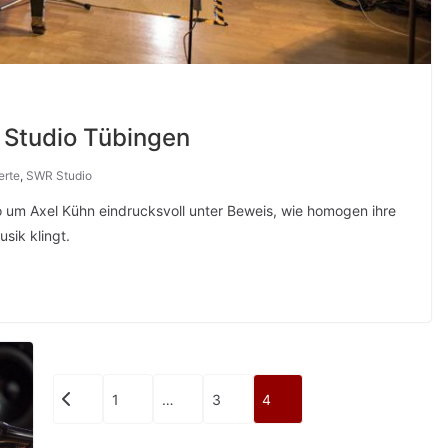
 Studio Tübingen
erte
,
SWR Studio
rio um Axel Kühn eindrucksvoll unter Beweis, wie homogen ihre
sik klingt.
Seitennummerierung
1
…
3
4
der