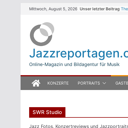
Skip
Unser letzter Beitrag
The
Mittwoch, August 5, 2026
to
Win
Jea
content
Mod
Bet
Luc
Mod
Jazzreportagen.
The
Ope
Online-Magazin und Bildagentur für Musik
KONZERTE
PORTRAITS
GASTB
SWR Studio
Jazz Fotos, Konzertreviews und Jazzportrai