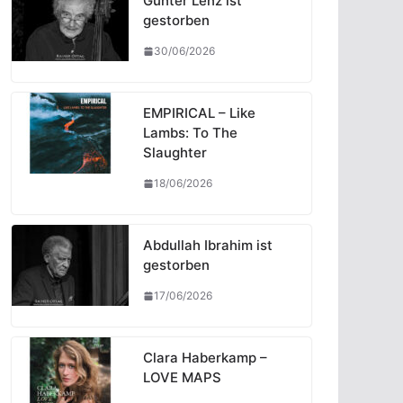
Günter Lenz ist
gestorben
30/06/2026
EMPIRICAL – Like
Lambs: To The
Slaughter
18/06/2026
Abdullah Ibrahim ist
gestorben
17/06/2026
Clara Haberkamp –
LOVE MAPS