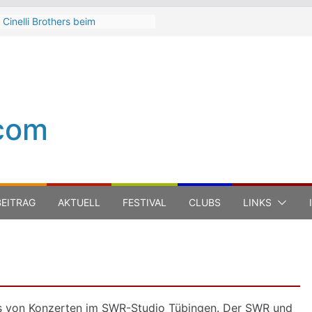
 Cinelli Brothers beim
terbach Zeltspektakel 2026
n-Michel Jarre bei den jazz open
ena auf der Piazza Roma 2026
h Hart
a Carboni bei den jazz open
ena auf der Piazza Roma 2026
com
 Boss Hoss bei den KSK Music
n Ludwigsburg 2026
EITRAG
AKTUELL
FESTIVAL
CLUBS
LINKS
ts von Konzerten im SWR-Studio Tübingen. Der SWR und