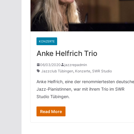
KONZERTE
Anke Helfrich Trio
06/03/2020
jazzrepadmin
Jazzclub Tübingen
,
Konzerte
,
SWR Studio
Anke Helfrich, eine der renommiertesten deutsch
Jazz-Pianistinnen, war mit ihrem Trio im SWR
Studio Tübingen.
Read More