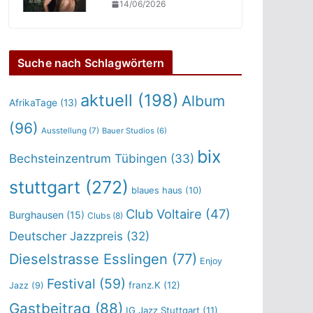
14/06/2026
Suche nach Schlagwörtern
aktuell
(198)
Album
AfrikaTage
(13)
(96)
Ausstellung
(7)
Bauer Studios
(6)
bix
Bechsteinzentrum Tübingen
(33)
stuttgart
(272)
blaues haus
(10)
Club Voltaire
(47)
Burghausen
(15)
Clubs
(8)
Deutscher Jazzpreis
(32)
Dieselstrasse Esslingen
(77)
Enjoy
Festival
(59)
franz.K
(12)
Jazz
(9)
Gastbeitrag
(88)
IG Jazz Stuttgart
(11)