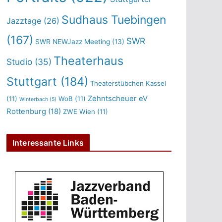
Sudhaus Tuebingen
Jazztage
(26)
(167)
SWR
SWR NEWJazz Meeting
(13)
Theaterhaus
Studio
(35)
Stuttgart
(184)
Theaterstübchen Kassel
Zehntscheuer eV
(11)
WoB
(11)
Winterbach
(5)
Rottenburg
(18)
ZWE Wien
(11)
Interessante Links