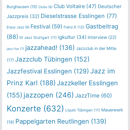
Club Voltaire
(47)
Deutscher
Burghausen
(15)
Clubs
(8)
Dieselstrasse Esslingen
(77)
Jazzpreis
(32)
Gastbeitrag
Festival
(59)
franz.K
(12)
Enjoy Jazz
(9)
(88)
igkultur
(34)
Interview
(22)
IG Jazz Stuttgart
(11)
jazzahead!
(136)
Jazzclub in der Mitte
jazz-fun
(7)
Jazzclub Tübingen
(152)
(17)
Jazz im
Jazzfestival Esslingen
(129)
Prinz Karl
(188)
Jazzkeller Esslingen
jazzopen
(246)
(155)
JazzTime
(60)
Konzerte
(632)
Mauerwerk
Liquid Tübingen
(11)
Pappelgarten Reutlingen
(139)
(18)