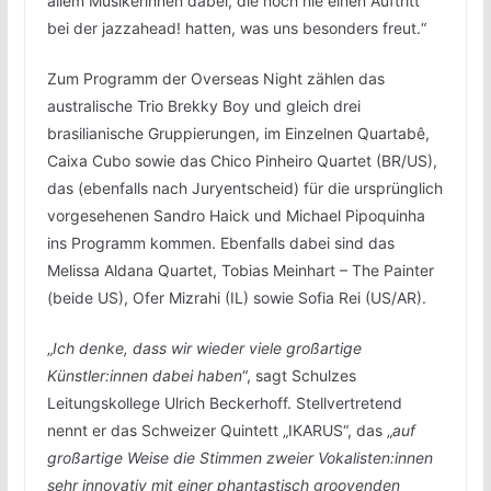
allem Musikerinnen dabei, die noch nie einen Auftritt
bei der jazzahead! hatten, was uns besonders freut.“
Zum Programm der Overseas Night zählen das
australische Trio Brekky Boy und gleich drei
brasilianische Gruppierungen, im Einzelnen Quartabê,
Caixa Cubo sowie das Chico Pinheiro Quartet (BR/US),
das (ebenfalls nach Juryentscheid) für die ursprünglich
vorgesehenen Sandro Haick und Michael Pipoquinha
ins Programm kommen. Ebenfalls dabei sind das
Melissa Aldana Quartet, Tobias Meinhart – The Painter
(beide US), Ofer Mizrahi (IL) sowie Sofia Rei (US/AR).
„
Ich denke, dass wir wieder viele großartige
Künstler:innen dabei haben
“, sagt Schulzes
Leitungskollege Ulrich Beckerhoff. Stellvertretend
nennt er das Schweizer Quintett „IKARUS“, das „
auf
großartige Weise die Stimmen zweier Vokalisten:innen
sehr innovativ mit einer phantastisch groovenden