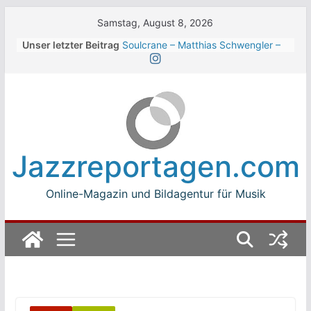
Skip
Samstag, August 8, 2026
to
Unser letzter Beitrag
Soulcrane – Matthias Schwengler –
content
Dark
Beth Hart beim Winterbach
Zeltspektakel 2026
Walter Trout Band beim Winterbach
Zeltspektakel 2026
The Cinelli Brothers beim
Winterbach Zeltspektakel 2026
Jazzreportagen.com
Jean-Michel Jarre bei den jazz open
Modena auf der Piazza Roma 2026
Online-Magazin und Bildagentur für Musik