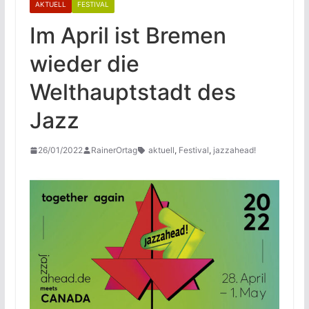
AKTUELL
FESTIVAL
Im April ist Bremen
wieder die
Welthauptstadt des
Jazz
26/01/2022
RainerOrtag
aktuell
,
Festival
,
jazzahead!