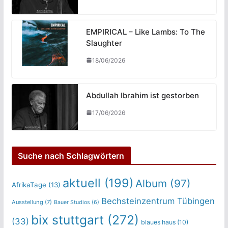
EMPIRICAL – Like Lambs: To The
Slaughter
18/06/2026
Abdullah Ibrahim ist gestorben
17/06/2026
Suche nach Schlagwörtern
aktuell
(199)
Album
(97)
AfrikaTage
(13)
Bechsteinzentrum Tübingen
Ausstellung
(7)
Bauer Studios
(6)
bix stuttgart
(272)
(33)
blaues haus
(10)