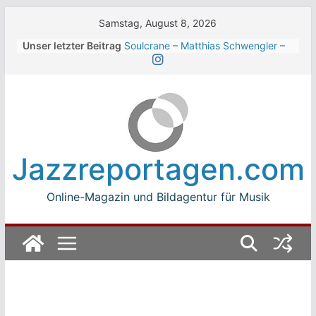
Skip
Samstag, August 8, 2026
to
Unser letzter Beitrag
Soulcrane – Matthias Schwengler –
content
Dark
Beth Hart beim Winterbach
Zeltspektakel 2026
Walter Trout Band beim Winterbach
Zeltspektakel 2026
The Cinelli Brothers beim
Winterbach Zeltspektakel 2026
Jazzreportagen.com
Jean-Michel Jarre bei den jazz open
Modena auf der Piazza Roma 2026
Online-Magazin und Bildagentur für Musik