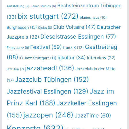
Bechsteinzentrum Tübingen
Ausstellung
(7)
Bauer Studios
(6)
bix stuttgart
(272)
(33)
blaues haus
(10)
Club Voltaire
(47)
Deutscher
Burghausen
(15)
Clubs
(8)
Dieselstrasse Esslingen
(77)
Jazzpreis
(32)
Gastbeitrag
Festival
(59)
franz.K
(12)
Enjoy Jazz
(9)
(88)
igkultur
(34)
Interview
(22)
IG Jazz Stuttgart
(11)
jazzahead!
(136)
Jazzclub in der Mitte
jazz-fun
(7)
Jazzclub Tübingen
(152)
(17)
Jazz im
Jazzfestival Esslingen
(129)
Prinz Karl
(188)
Jazzkeller Esslingen
jazzopen
(246)
(155)
JazzTime
(60)
Konzerte
(632)