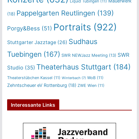
Mauerwerk
Liquid Tübingen
(11)
Pappelgarten Reutlingen
(139)
(18)
Portraits
(922)
Porgy&Bess
(51)
Sudhaus
Stuttgarter Jazztage
(26)
Tuebingen
(167)
SWR
SWR NEWJazz Meeting
(13)
Theaterhaus Stuttgart
(184)
Studio
(35)
Theaterstübchen Kassel
(11)
WoB
(11)
Winterbach
(7)
Zehntscheuer eV Rottenburg
(18)
ZWE Wien
(11)
Interessante Links