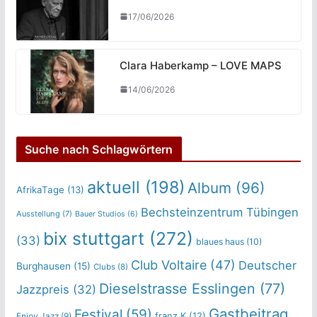
17/06/2026
Clara Haberkamp – LOVE MAPS
14/06/2026
Suche nach Schlagwörtern
aktuell
(198)
Album
(96)
AfrikaTage
(13)
Bechsteinzentrum Tübingen
Ausstellung
(7)
Bauer Studios
(6)
bix stuttgart
(272)
(33)
blaues haus
(10)
Club Voltaire
(47)
Deutscher
Burghausen
(15)
Clubs
(8)
Dieselstrasse Esslingen
(77)
Jazzpreis
(32)
Gastbeitrag
Festival
(59)
franz.K
(12)
Enjoy Jazz
(9)