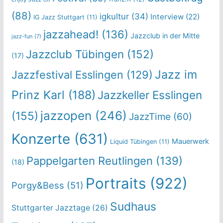
(88)
igkultur
(34)
Interview
(22)
IG Jazz Stuttgart
(11)
jazzahead!
(136)
Jazzclub in der Mitte
jazz-fun
(7)
Jazzclub Tübingen
(152)
(17)
Jazz im
Jazzfestival Esslingen
(129)
Prinz Karl
(188)
Jazzkeller Esslingen
jazzopen
(246)
(155)
JazzTime
(60)
Konzerte
(631)
Mauerwerk
Liquid Tübingen
(11)
Pappelgarten Reutlingen
(139)
(18)
Portraits
(922)
Porgy&Bess
(51)
Sudhaus
Stuttgarter Jazztage
(26)