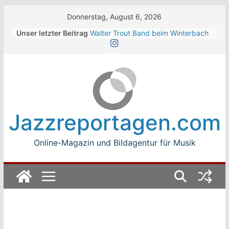
Skip
Donnerstag, August 6, 2026
to
Unser letzter Beitrag
Walter Trout Band beim Winterbach
content
Zeltspektakel 2026
The Cinelli Brothers beim
Winterbach Zeltspektakel 2026
Jean-Michel Jarre bei den jazz open
Modena auf der Piazza Roma 2026
Beth Hart
Luca Carboni bei den jazz open
Jazzreportagen.com
Modena auf der Piazza Roma 2026
Online-Magazin und Bildagentur für Musik