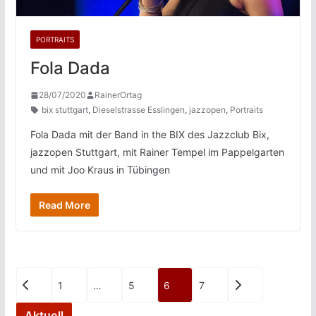
PORTRAITS
Fola Dada
28/07/2020
RainerOrtag
bix stuttgart
,
Dieselstrasse Esslingen
,
jazzopen
,
Portraits
Fola Dada mit der Band in the BIX des Jazzclub Bix,
jazzopen Stuttgart, mit Rainer Tempel im Pappelgarten
und mit Joo Kraus in Tübingen
Read More
Seitennummerierung
1
…
5
6
7
der
Aktuell