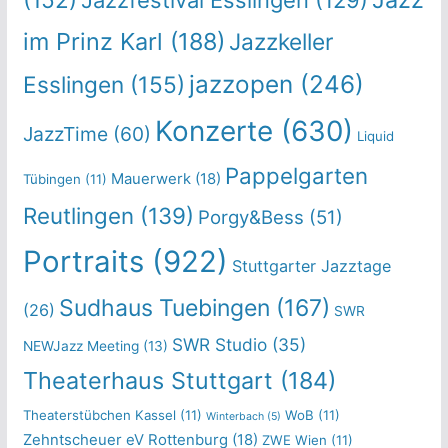
Jazzfestival Esslingen
(129)
im Prinz Karl
(188)
Jazzkeller
jazzopen
(246)
Esslingen
(155)
Konzerte
(630)
JazzTime
(60)
Liquid
Pappelgarten
Mauerwerk
(18)
Tübingen
(11)
Reutlingen
(139)
Porgy&Bess
(51)
Portraits
(922)
Stuttgarter Jazztage
Sudhaus Tuebingen
(167)
(26)
SWR
SWR Studio
(35)
NEWJazz Meeting
(13)
Theaterhaus Stuttgart
(184)
Theaterstübchen Kassel
(11)
WoB
(11)
Winterbach
(5)
Zehntscheuer eV Rottenburg
(18)
ZWE Wien
(11)