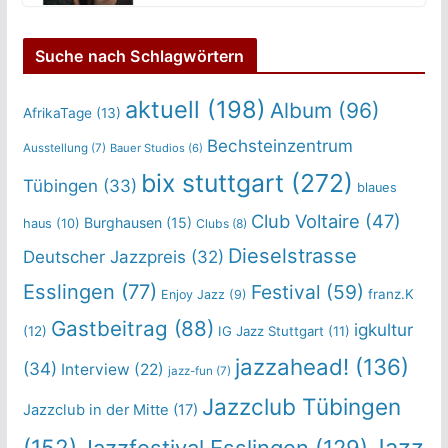
Suche nach Schlagwörtern
aktuell
(198)
Album
(96)
AfrikaTage
(13)
Bechsteinzentrum
Ausstellung
(7)
Bauer Studios
(6)
bix stuttgart
(272)
Tübingen
(33)
blaues
Club Voltaire
(47)
Burghausen
(15)
haus
(10)
Clubs
(8)
Dieselstrasse
Deutscher Jazzpreis
(32)
Esslingen
(77)
Festival
(59)
franz.K
Enjoy Jazz
(9)
Gastbeitrag
(88)
igkultur
(12)
IG Jazz Stuttgart
(11)
jazzahead!
(136)
(34)
Interview
(22)
jazz-fun
(7)
Jazzclub Tübingen
Jazzclub in der Mitte
(17)
Jazz
(152)