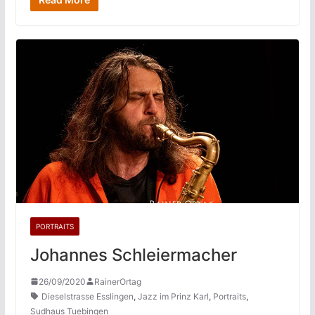
PORTRAITS
Johannes Schleiermacher
26/09/2020
RainerOrtag
Dieselstrasse Esslingen
,
Jazz im Prinz Karl
,
Portraits
,
Sudhaus Tuebingen