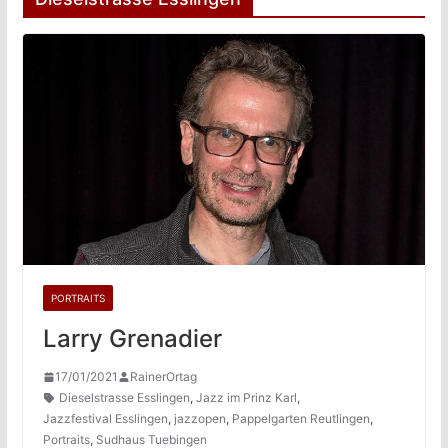
PORTRAITS
Larry Grenadier
17/01/2021
RainerOrtag
Dieselstrasse Esslingen
,
Jazz im Prinz Karl
,
Jazzfestival Esslingen
,
jazzopen
,
Pappelgarten Reutlingen
,
Portraits
,
Sudhaus Tuebingen