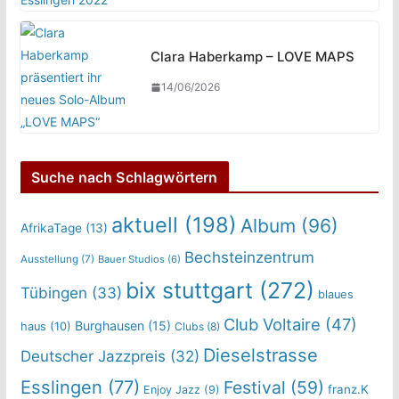
Clara Haberkamp – LOVE MAPS
14/06/2026
Suche nach Schlagwörtern
aktuell
(198)
Album
(96)
AfrikaTage
(13)
Bechsteinzentrum
Ausstellung
(7)
Bauer Studios
(6)
bix stuttgart
(272)
Tübingen
(33)
blaues
Club Voltaire
(47)
Burghausen
(15)
haus
(10)
Clubs
(8)
Dieselstrasse
Deutscher Jazzpreis
(32)
Esslingen
(77)
Festival
(59)
franz.K
Enjoy Jazz
(9)