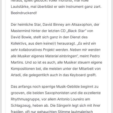
heraus, spielt gebückt voller Inbrunst; mal volle
Lautstärke, mal überbläst er sein Instrument ganz zart.
Beeindruckend!
Der heimliche Star, David Binney am Altsaxophon, der
Mastermind hinter der letzten CD
„Black Star“
von
David Bowie, stellt sich ganz in den Dienst des
Kollektivs, aus dem keine(r) herausragt.
„Es wird ein
sehr kollaboratives Projekt werden. Neben mir werden
alle Musiker eigenes Material einbringen“
, meint Pedro
Martins. Und so ist es auch, alle Musiker steuern eigene
Kompositionen bei, die meisten unter der Mitarbeit von
Artadi, die gelegentlich auch in das Keyboard greift.
Das anfangs noch sperrige Musik-Gebilde beginnt zu
grooven, die beiden Saxophonisten und die exzellente
Rhythmusgruppe, vor allem Antonio Loureiro am
Schlagzeug, heben ab. Die Sängerin legt sich mit ihrer
fragilen, oft nur gehauchten Stimme lautmalerisch