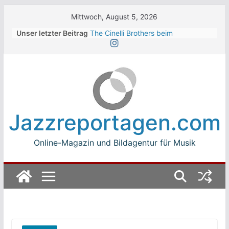
Skip
Mittwoch, August 5, 2026
to
Unser letzter Beitrag
The Cinelli Brothers beim
content
Winterbach Zeltspektakel 2026
Jean-Michel Jarre bei den jazz open
Modena auf der Piazza Roma 2026
Beth Hart
Luca Carboni bei den jazz open
Modena auf der Piazza Roma 2026
The Boss Hoss bei den KSK Music
Jazzreportagen.com
Open Ludwigsburg 2026
Online-Magazin und Bildagentur für Musik