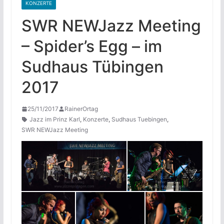
KONZERTE
SWR NEWJazz Meeting
– Spider’s Egg – im
Sudhaus Tübingen
2017
25/11/2017
RainerOrtag
Jazz im Prinz Karl
,
Konzerte
,
Sudhaus Tuebingen
,
SWR NEWJazz Meeting