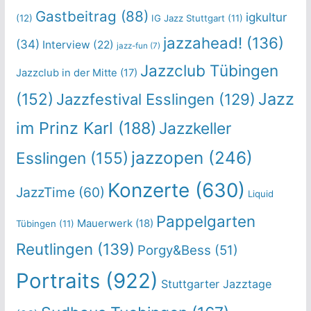
Gastbeitrag
(88)
igkultur
(12)
IG Jazz Stuttgart
(11)
jazzahead!
(136)
(34)
Interview
(22)
jazz-fun
(7)
Jazzclub Tübingen
Jazzclub in der Mitte
(17)
Jazz
(152)
Jazzfestival Esslingen
(129)
im Prinz Karl
(188)
Jazzkeller
jazzopen
(246)
Esslingen
(155)
Konzerte
(630)
JazzTime
(60)
Liquid
Pappelgarten
Mauerwerk
(18)
Tübingen
(11)
Reutlingen
(139)
Porgy&Bess
(51)
Portraits
(922)
Stuttgarter Jazztage