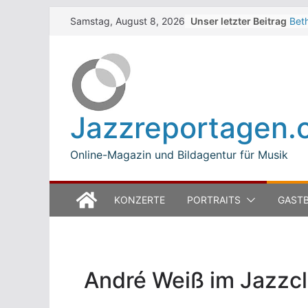
Skip
Unser letzter Beitrag
Bet
Samstag, August 8, 2026
to
Zel
Wal
content
Zel
The 
Win
Jea
Jazzreportagen.
Mod
Bet
Online-Magazin und Bildagentur für Musik
KONZERTE
PORTRAITS
GASTB
André Weiß im Jazzcl