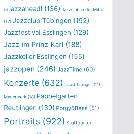
jazzahead!
(136)
Jazzclub in der Mitte
(7)
Jazzclub Tübingen
(152)
(17)
Jazzfestival Esslingen
(129)
Jazz im Prinz Karl
(188)
Jazzkeller Esslingen
(155)
jazzopen
(246)
JazzTime
(60)
Konzerte
(632)
Liquid Tübingen
(11)
Pappelgarten
Mauerwerk
(18)
Reutlingen
(139)
Porgy&Bess
(51)
Portraits
(922)
Stuttgarter