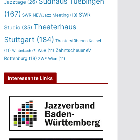
Sudhaus Tuebingen
Jazztage
(26)
(167)
SWR
SWR NEWJazz Meeting
(13)
Theaterhaus
Studio
(35)
Stuttgart
(184)
Theaterstübchen Kassel
Zehntscheuer eV
(11)
WoB
(11)
Winterbach
(7)
Rottenburg
(18)
ZWE Wien
(11)
Interessante Links