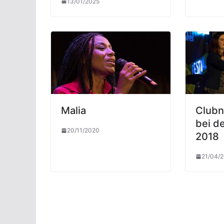
13/01/2025
Malia
Clubn
bei d
20/11/2020
2018
21/04/