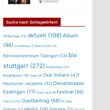
14/06/2026
Suche nach Schlagwörtern
aktuell
(198)
Album
AfrikaTage
(13)
(96)
Ausstellung
(7)
Bauer Studios
(6)
bix
Bechsteinzentrum Tübingen
(33)
stuttgart
(272)
blaues haus
(10)
Club Voltaire
(47)
Burghausen
(15)
Clubs
(8)
Dieselstrasse
Deutscher Jazzpreis
(32)
Esslingen
(77)
Festival
(59)
Enjoy Jazz
(9)
Gastbeitrag
(88)
franz.K
(12)
IG Jazz
igkultur
(34)
Interview
(22)
Stuttgart
(11)
jazz-fun