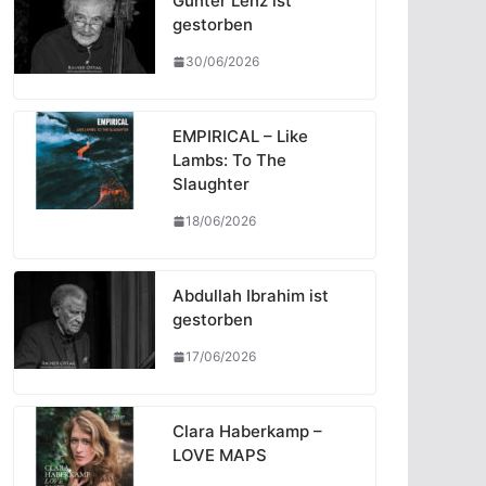
Günter Lenz ist
gestorben
30/06/2026
EMPIRICAL – Like
Lambs: To The
Slaughter
18/06/2026
Abdullah Ibrahim ist
gestorben
17/06/2026
Clara Haberkamp –
LOVE MAPS