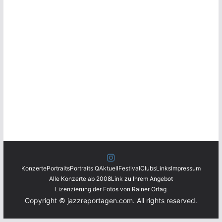
Konzerte
Portraits
Portraits Q
Aktuell
Festival
Clubs
Links
Impressum
Alle Konzerte ab 2008
Link zu Ihrem Angebot
Lizenzierung der Fotos von Rainer Ortag
Copyright © jazzreportagen.com. All rights reserved.