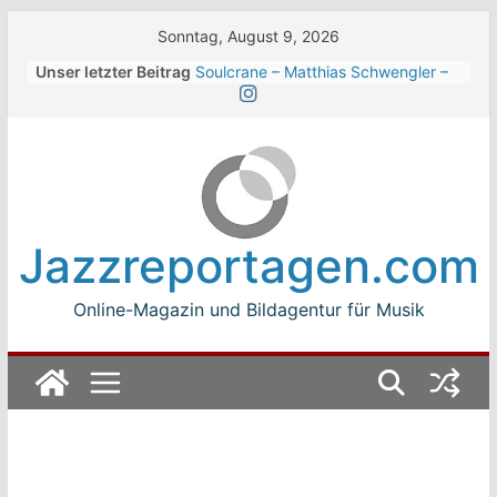
Skip
Sonntag, August 9, 2026
to
Unser letzter Beitrag
Soulcrane – Matthias Schwengler –
content
Dark
Beth Hart beim Winterbach
Zeltspektakel 2026
Walter Trout Band beim Winterbach
Zeltspektakel 2026
The Cinelli Brothers beim
Winterbach Zeltspektakel 2026
Jazzreportagen.com
Jean-Michel Jarre bei den jazz open
Modena auf der Piazza Roma 2026
Online-Magazin und Bildagentur für Musik