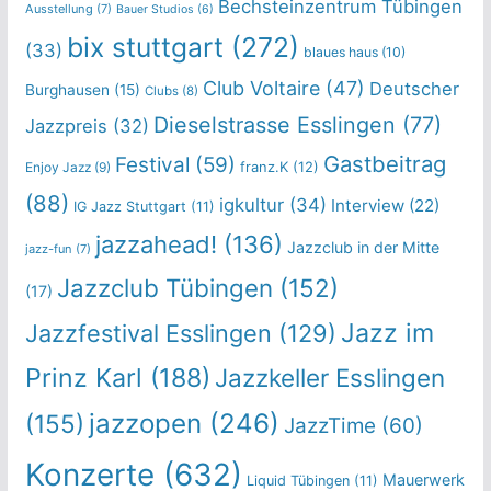
Bechsteinzentrum Tübingen
Ausstellung
(7)
Bauer Studios
(6)
bix stuttgart
(272)
(33)
blaues haus
(10)
Club Voltaire
(47)
Deutscher
Burghausen
(15)
Clubs
(8)
Dieselstrasse Esslingen
(77)
Jazzpreis
(32)
Gastbeitrag
Festival
(59)
franz.K
(12)
Enjoy Jazz
(9)
(88)
igkultur
(34)
Interview
(22)
IG Jazz Stuttgart
(11)
jazzahead!
(136)
Jazzclub in der Mitte
jazz-fun
(7)
Jazzclub Tübingen
(152)
(17)
Jazz im
Jazzfestival Esslingen
(129)
Prinz Karl
(188)
Jazzkeller Esslingen
jazzopen
(246)
(155)
JazzTime
(60)
Konzerte
(632)
Mauerwerk
Liquid Tübingen
(11)