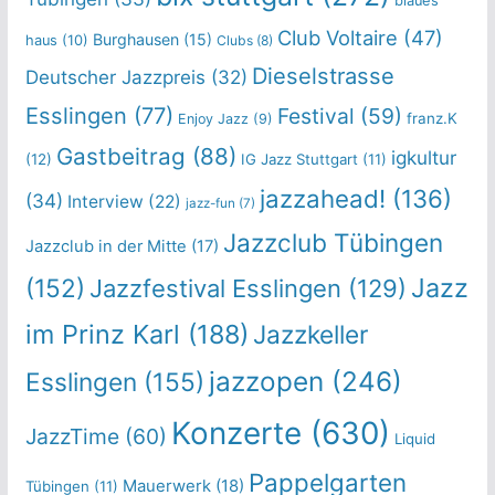
blaues
Club Voltaire
(47)
Burghausen
(15)
haus
(10)
Clubs
(8)
Dieselstrasse
Deutscher Jazzpreis
(32)
Esslingen
(77)
Festival
(59)
franz.K
Enjoy Jazz
(9)
Gastbeitrag
(88)
igkultur
(12)
IG Jazz Stuttgart
(11)
jazzahead!
(136)
(34)
Interview
(22)
jazz-fun
(7)
Jazzclub Tübingen
Jazzclub in der Mitte
(17)
Jazz
(152)
Jazzfestival Esslingen
(129)
im Prinz Karl
(188)
Jazzkeller
jazzopen
(246)
Esslingen
(155)
Konzerte
(630)
JazzTime
(60)
Liquid
Pappelgarten
Mauerwerk
(18)
Tübingen
(11)