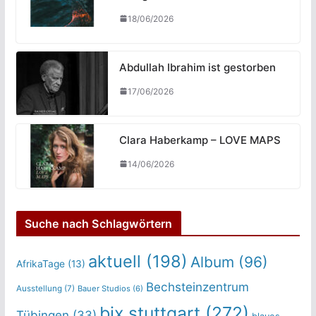
18/06/2026
Abdullah Ibrahim ist gestorben
17/06/2026
Clara Haberkamp – LOVE MAPS
14/06/2026
Suche nach Schlagwörtern
aktuell
(198)
Album
(96)
AfrikaTage
(13)
Bechsteinzentrum
Ausstellung
(7)
Bauer Studios
(6)
bix stuttgart
(272)
Tübingen
(33)