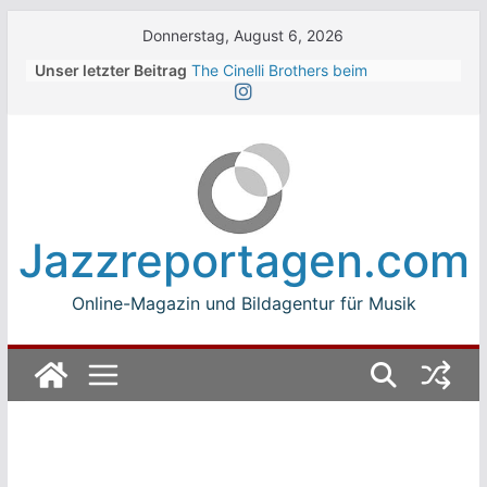
Skip
Donnerstag, August 6, 2026
to
Unser letzter Beitrag
The Cinelli Brothers beim
content
Winterbach Zeltspektakel 2026
Jean-Michel Jarre bei den jazz open
Modena auf der Piazza Roma 2026
Beth Hart
Luca Carboni bei den jazz open
Modena auf der Piazza Roma 2026
The Boss Hoss bei den KSK Music
Jazzreportagen.com
Open Ludwigsburg 2026
Online-Magazin und Bildagentur für Musik